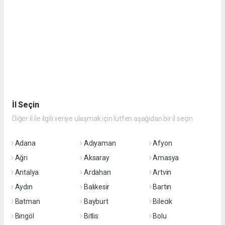
İl Seçin
Diğer il ile ilgili veriye ulaşmak için lütfen aşağıdan bir il seçin
Adana
Adıyaman
Afyon
Ağrı
Aksaray
Amasya
Antalya
Ardahan
Artvin
Aydın
Balıkesir
Bartın
Batman
Bayburt
Bilecik
Bingöl
Bitlis
Bolu