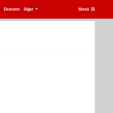
Ekonomi
Diğer
Menü