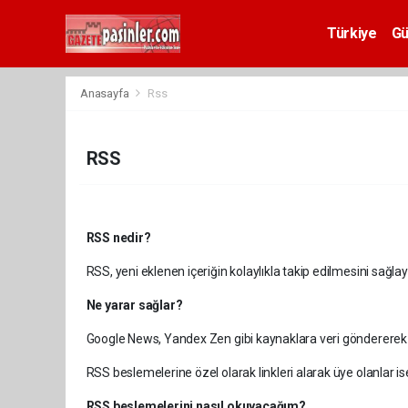
Deneme
Bonusu
Türkiye
G
Veren
Siteler
deneme
Anasayfa
Rss
bonusu
veren
siteler
RSS
2024
bonus
veren
siteler
RSS nedir?
Yeni
Bonus
RSS, yeni eklenen içeriğin kolaylıkla takip edilmesini sağlay
Veren
Siteler
Ne yarar sağlar?
Google News, Yandex Zen gibi kaynaklara veri göndererek sit
RSS beslemelerine özel olarak linkleri alarak üye olanlar is
RSS beslemelerini nasıl okuyacağım?