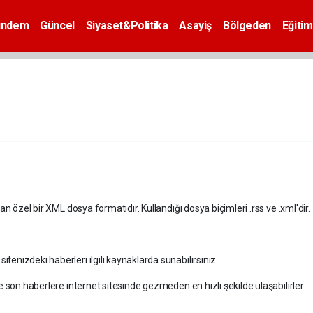
ündem
Güncel
Siyaset&Politika
Asayiş
Bölgeden
Eğitim
an özel bir XML dosya formatıdır. Kullandığı dosya biçimleri .rss ve .xml'dir.
enizdeki haberleri ilgili kaynaklarda sunabilirsiniz.
e son haberlere internet sitesinde gezmeden en hızlı şekilde ulaşabilirler.