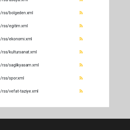
m/rss/bolgeden.xml
/rss/egitim.xml
m/rss/ekonomi.xml
/rss/kultursanat.xml
m/rss/saglikyasam.xml
/rss/spor.xml
/rss/vefat-taziye.xml