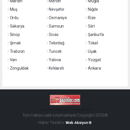
Mardin
Mersin
Muğla
Muş
Nevşehir
Niğde
Ordu
Osmaniye
Rize
Sakarya
Samsun
Siirt
Sinop
Sivas
Şanlıurfa
Şırnak
Tekirdağ
Tokat
Trabzon
Tunceli
Uşak
Van
Yalova
Yozgat
Zonguldak
Kırklareli
Ankara
haber paketi
haber scripti
haber yazılımı
Tüm hakları saklı tutulmaktadır.Copyright 2026©
Haber Yazılımı:
Web Aksiyon ®