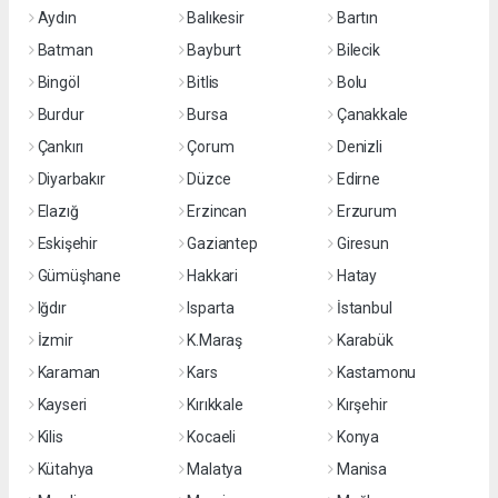
Aydın
Balıkesir
Bartın
Batman
Bayburt
Bilecik
Bingöl
Bitlis
Bolu
Burdur
Bursa
Çanakkale
Çankırı
Çorum
Denizli
Diyarbakır
Düzce
Edirne
Elazığ
Erzincan
Erzurum
Eskişehir
Gaziantep
Giresun
Gümüşhane
Hakkari
Hatay
Iğdır
Isparta
İstanbul
İzmir
K.Maraş
Karabük
Karaman
Kars
Kastamonu
Kayseri
Kırıkkale
Kırşehir
Kilis
Kocaeli
Konya
Kütahya
Malatya
Manisa