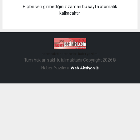
Hiç bir veri girmediğiniz zaman bu sayfa otomatik
kalkacaktır.
haber paketi
haber scripti
haber yazılımı
Tüm hakları saklı tutulmaktadır.Copyright 2026©
Haber Yazılımı:
Web Aksiyon ®