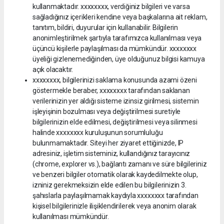
kullanmaktadır. xxxxxxxx, verdiğiniz bilgileri ve varsa
sağladığınız içerikleri kendine veya başkalarına ait reklam,
tanıtım, bildiri, duyurular için kullanabilir. Bilgilerin
anonimleştirilmek şartıyla tarafımızca kullanılması veya
üçüncü kişilerle paylaşılması da mümkündür. xxxxxxxx
üyeliği gizlenemediğinden, üye olduğunuz bilgisi kamuya
açık olacaktır.
xxxxxxxx, bilgilerinizi saklama konusunda azami özeni
göstermekle beraber, xxxxxxxx tarafından saklanan
verilerinizin yer aldığı sisteme izinsiz girilmesi, sistemin
işleyişinin bozulması veya değiştirilmesi suretiyle
bilgilerinizin elde edilmesi, değiştirilmesi veya silinmesi
halinde xxxxxxxx kuruluşunun sorumluluğu
bulunmamaktadır. Siteyi her ziyaret ettiğinizde, IP
adresiniz, işletim sisteminiz, kullandığınız tarayıcınız
(chrome, explorer vs.), bağlantı zamanı ve süre bilgileriniz
ve benzeri bilgiler otomatik olarak kaydedilmekte olup,
izniniz gerekmeksizin elde edilen bu bilgilerinizin 3.
şahıslarla paylaşılmamak kaydıyla xxxxxxxx tarafından
kişisel bilgilerinizle ilişiklendirilerek veya anonim olarak
kullanılması mümkündür.