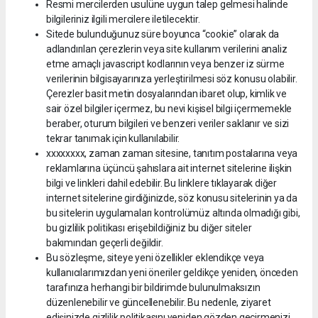
Resmi mercilerden usulüne uygun talep gelmesi halinde
bilgileriniz ilgili mercilere iletilecektir.
Sitede bulunduğunuz süre boyunca “cookie” olarak da
adlandırılan çerezlerin veya site kullanım verilerini analiz
etme amaçlı javascript kodlarının veya benzer iz sürme
verilerinin bilgisayarınıza yerleştirilmesi söz konusu olabilir.
Çerezler basit metin dosyalarından ibaret olup, kimlik ve
sair özel bilgiler içermez, bu nevi kişisel bilgi içermemekle
beraber, oturum bilgileri ve benzeri veriler saklanır ve sizi
tekrar tanımak için kullanılabilir.
xxxxxxxx, zaman zaman sitesine, tanıtım postalarına veya
reklamlarına üçüncü şahıslara ait internet sitelerine ilişkin
bilgi ve linkleri dahil edebilir. Bu linklere tıklayarak diğer
internet sitelerine girdiğinizde, söz konusu sitelerinin ya da
bu sitelerin uygulamaları kontrolümüz altında olmadığı gibi,
bu gizlilik politikası erişebildiğiniz bu diğer siteler
bakımından geçerli değildir.
Bu sözleşme, siteye yeni özellikler eklendikçe veya
kullanıcılarımızdan yeni öneriler geldikçe yeniden, önceden
tarafınıza herhangi bir bildirimde bulunulmaksızın
düzenlenebilir ve güncellenebilir. Bu nedenle, ziyaret
edişinizde gizlilik politikasını yeniden gözden geçirmenizi