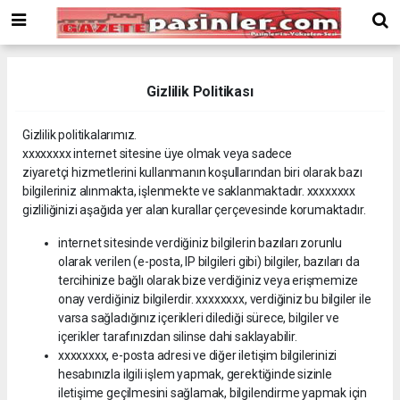
Deneme
Bonusu
Veren
Siteler
deneme
Gizlilik Politikası
bonusu
veren
Gizlilik politikalarımız.
siteler
xxxxxxxx internet sitesine üye olmak veya sadece
2024
ziyaretçi hizmetlerini kullanmanın koşullarından biri olarak bazı
bonus
bilgileriniz alınmakta, işlenmekte ve saklanmaktadır. xxxxxxxx
veren
gizliliğinizi aşağıda yer alan kurallar çerçevesinde korumaktadır.
siteler
Yeni
internet sitesinde verdiğiniz bilgilerin bazıları zorunlu
Bonus
olarak verilen (e-posta, IP bilgileri gibi) bilgiler, bazıları da
Veren
tercihinize bağlı olarak bize verdiğiniz veya erişmemize
Siteler
onay verdiğiniz bilgilerdir. xxxxxxxx, verdiğiniz bu bilgiler ile
varsa sağladığınız içerikleri dilediği sürece, bilgiler ve
içerikler tarafınızdan silinse dahi saklayabilir.
xxxxxxxx, e-posta adresi ve diğer iletişim bilgilerinizi
hesabınızla ilgili işlem yapmak, gerektiğinde sizinle
iletişime geçilmesini sağlamak, bilgilendirme yapmak için