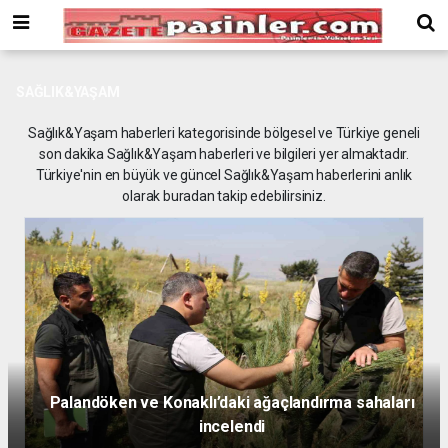
Deneme
Bonusu
Veren
Siteler
SAĞLIK&YAŞAM
deneme
bonusu
Sağlık&Yaşam haberleri kategorisinde bölgesel ve Türkiye geneli
veren
son dakika Sağlık&Yaşam haberleri ve bilgileri yer almaktadır.
siteler
Türkiye'nin en büyük ve güncel Sağlık&Yaşam haberlerini anlık
2024
olarak buradan takip edebilirsiniz.
bonus
veren
siteler
Yeni
Bonus
Veren
Siteler
Palandöken ve Konaklı’daki ağaçlandırma sahaları
incelendi