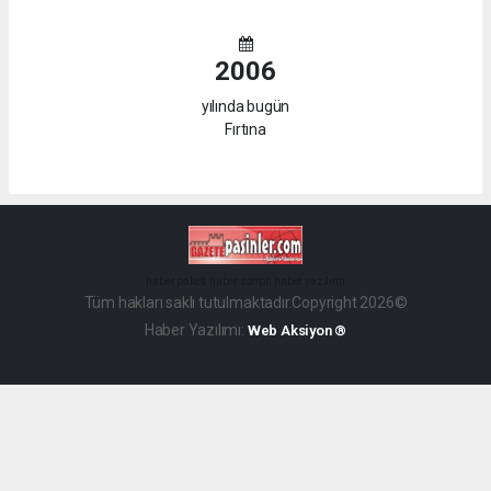
2006
yılında bugün
Fırtına
haber paketi
haber scripti
haber yazılımı
Tüm hakları saklı tutulmaktadır.Copyright 2026©
Haber Yazılımı:
Web Aksiyon ®