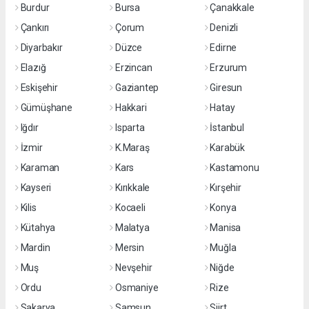
Burdur
Bursa
Çanakkale
Çankırı
Çorum
Denizli
Diyarbakır
Düzce
Edirne
Elazığ
Erzincan
Erzurum
Eskişehir
Gaziantep
Giresun
Gümüşhane
Hakkari
Hatay
Iğdır
Isparta
İstanbul
İzmir
K.Maraş
Karabük
Karaman
Kars
Kastamonu
Kayseri
Kırıkkale
Kırşehir
Kilis
Kocaeli
Konya
Kütahya
Malatya
Manisa
Mardin
Mersin
Muğla
Muş
Nevşehir
Niğde
Ordu
Osmaniye
Rize
Sakarya
Samsun
Siirt