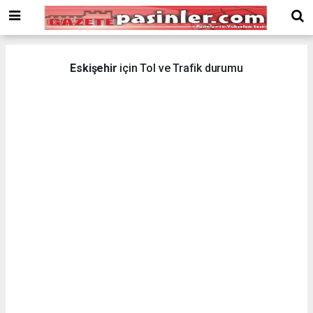
Deneme
Bonusu
Veren
Siteler
deneme
Eskişehir
için Tol ve Trafik durumu
bonusu
veren
siteler
2024
bonus
veren
siteler
Yeni
Bonus
Veren
Siteler