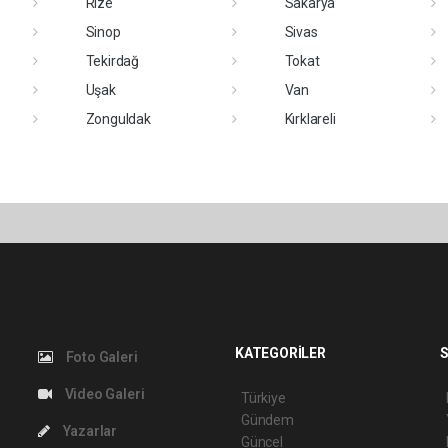
Rize
Sakarya
Sinop
Sivas
Tekirdağ
Tokat
Uşak
Van
Zonguldak
Kırklareli
KATEGORİLER
S
Foto Galeri
Video Galeri
Türkiye
Gündem
Yazarlar
Güncel