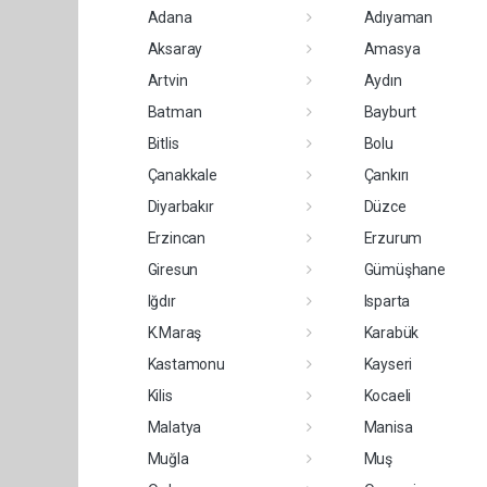
Adana
Adıyaman
Aksaray
Amasya
Artvin
Aydın
Batman
Bayburt
Bitlis
Bolu
Çanakkale
Çankırı
Diyarbakır
Düzce
Erzincan
Erzurum
Giresun
Gümüşhane
Iğdır
Isparta
K.Maraş
Karabük
Kastamonu
Kayseri
Kilis
Kocaeli
Malatya
Manisa
Muğla
Muş