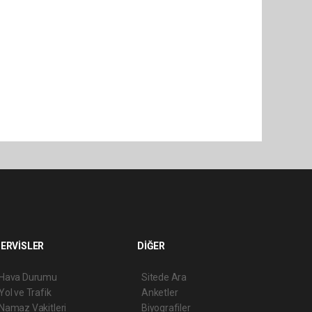
ERVİSLER
DİĞER
Hava Durumu
Sitede Ara
Yol ve Trafik
Anketler
Namaz Vakitleri
Biyografiler