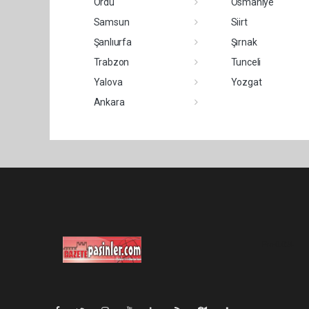
Ordu
Osmaniye
Samsun
Siirt
Şanlıurfa
Şırnak
Trabzon
Tunceli
Yalova
Yozgat
Ankara
Pro-0.024