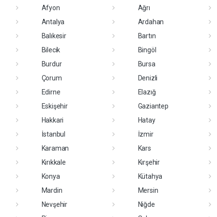
Afyon
Ağrı
Antalya
Ardahan
Balıkesir
Bartın
Bilecik
Bingöl
Burdur
Bursa
Çorum
Denizli
Edirne
Elazığ
Eskişehir
Gaziantep
Hakkari
Hatay
İstanbul
İzmir
Karaman
Kars
Kırıkkale
Kırşehir
Konya
Kütahya
Mardin
Mersin
Nevşehir
Niğde