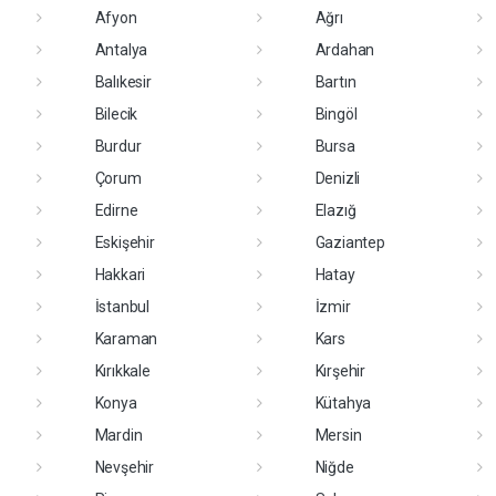
Afyon
Ağrı
Antalya
Ardahan
Balıkesir
Bartın
Bilecik
Bingöl
Burdur
Bursa
Çorum
Denizli
Edirne
Elazığ
Eskişehir
Gaziantep
Hakkari
Hatay
İstanbul
İzmir
Karaman
Kars
Kırıkkale
Kırşehir
Konya
Kütahya
Mardin
Mersin
Nevşehir
Niğde