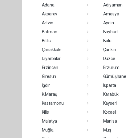
Adana
Adıyaman
Aksaray
Amasya
Artvin
Aydın
Batman
Bayburt
Bitlis
Bolu
Çanakkale
Çankırı
Diyarbakır
Düzce
Erzincan
Erzurum
Giresun
Gümüşhane
Iğdır
Isparta
K.Maraş
Karabük
Kastamonu
Kayseri
Kilis
Kocaeli
Malatya
Manisa
Muğla
Muş