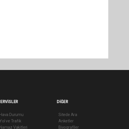
ERVİSLER
DİĞER
Hava Durumu
Sitede Ara
Yol ve Trafik
Anketler
Namaz Vakitleri
Biyografiler