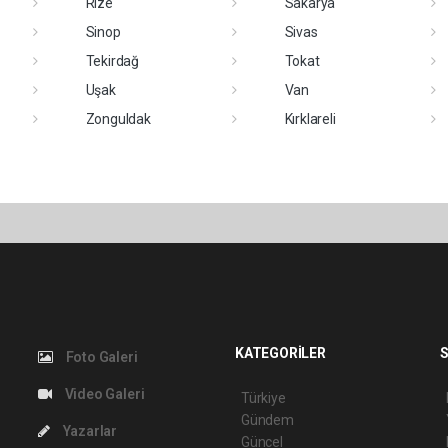
Rize
Sakarya
Sinop
Sivas
Tekirdağ
Tokat
Uşak
Van
Zonguldak
Kırklareli
KATEGORİLER
S
Foto Galeri
Video Galeri
Türkiye
Gündem
Yazarlar
Güncel