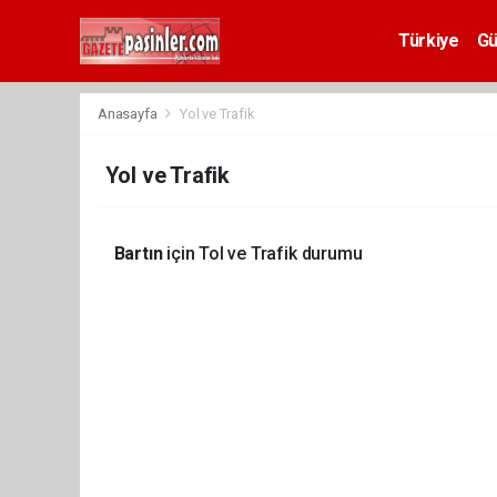
Deneme
Bonusu
Türkiye
G
Veren
Siteler
deneme
Anasayfa
Yol ve Trafik
bonusu
veren
Yol ve Trafik
siteler
2024
bonus
veren
Bartın
için Tol ve Trafik durumu
siteler
Yeni
Bonus
Veren
Siteler