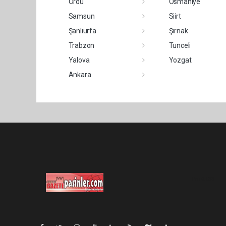
Ordu
Osmaniye
Samsun
Siirt
Şanlıurfa
Şırnak
Trabzon
Tunceli
Yalova
Yozgat
Ankara
Pro-0.033