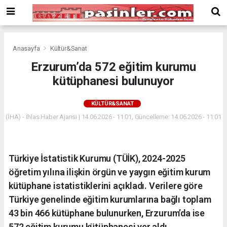
Deneme
Bonusu
Veren
Siteler
deneme
Anasayfa
Kültür&Sanat
bonusu
Erzurum’da 572 eğitim kurumu
veren
kütüphanesi bulunuyor
siteler
2024
bonus
KÜLTÜR&SANAT
veren
(İHA) - İhlas Haber Ajansı | 14.06.2026 - 11:01, Güncelleme: 14.06.2026 - 11:01
siteler
Yeni
Bonus
Veren
Türkiye İstatistik Kurumu (TÜİK), 2024-2025
Siteler
öğretim yılına ilişkin örgün ve yaygın eğitim kurum
kütüphane istatistiklerini açıkladı. Verilere göre
Türkiye genelinde eğitim kurumlarına bağlı toplam
43 bin 466 kütüphane bulunurken, Erzurum’da ise
572 eğitim kurumu kütüphanesi yer aldı.