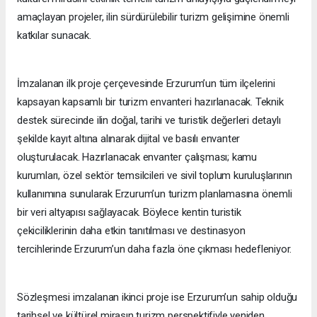
amaçlayan projeler, ilin sürdürülebilir turizm gelişimine önemli
katkılar sunacak.
İmzalanan ilk proje çerçevesinde Erzurum’un tüm ilçelerini
kapsayan kapsamlı bir turizm envanteri hazırlanacak. Teknik
destek sürecinde ilin doğal, tarihi ve turistik değerleri detaylı
şekilde kayıt altına alınarak dijital ve basılı envanter
oluşturulacak. Hazırlanacak envanter çalışması; kamu
kurumları, özel sektör temsilcileri ve sivil toplum kuruluşlarının
kullanımına sunularak Erzurum’un turizm planlamasına önemli
bir veri altyapısı sağlayacak. Böylece kentin turistik
çekiciliklerinin daha etkin tanıtılması ve destinasyon
tercihlerinde Erzurum’un daha fazla öne çıkması hedefleniyor.
Sözleşmesi imzalanan ikinci proje ise Erzurum’un sahip olduğu
tarihsel ve kültürel mirasın turizm perspektifiyle yeniden