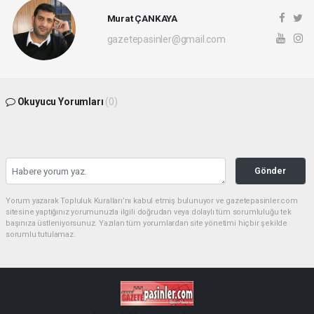
Murat ÇANKAYA
gazetepasinler@gmail.com
Okuyucu Yorumları
(0)
Gönder
Yorum yazarak Topluluk Kuralları’nı kabul etmiş bulunuyor ve gazetepasinler.com
sitesine yaptığınız yorumunuzla ilgili doğrudan veya dolaylı tüm sorumluluğu tek
başınıza üstleniyorsunuz. Yazılan tüm yorumlardan site yönetimi hiçbir şekilde
sorumlu tutulamaz.