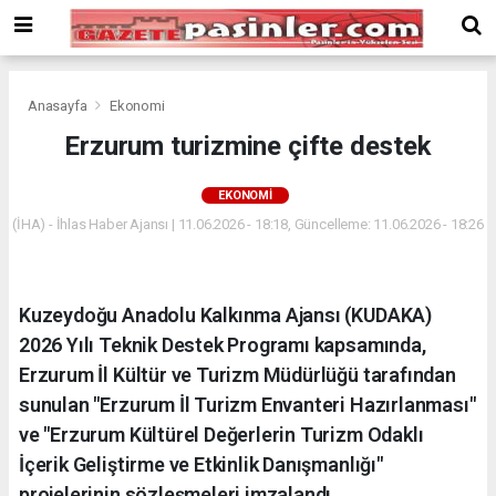
Deneme
Bonusu
Veren
Siteler
deneme
Anasayfa
Ekonomi
bonusu
Erzurum turizmine çifte destek
veren
siteler
EKONOMI
2024
bonus
(İHA) - İhlas Haber Ajansı | 11.06.2026 - 18:18, Güncelleme: 11.06.2026 - 18:26
veren
siteler
Yeni
Kuzeydoğu Anadolu Kalkınma Ajansı (KUDAKA)
Bonus
Veren
2026 Yılı Teknik Destek Programı kapsamında,
Siteler
Erzurum İl Kültür ve Turizm Müdürlüğü tarafından
sunulan "Erzurum İl Turizm Envanteri Hazırlanması"
ve "Erzurum Kültürel Değerlerin Turizm Odaklı
İçerik Geliştirme ve Etkinlik Danışmanlığı"
projelerinin sözleşmeleri imzalandı.