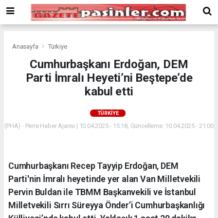
Deneme
Bonusu
Veren
Siteler
deneme
Anasayfa
Türkiye
bonusu
Cumhurbaşkanı Erdoğan, DEM
veren
Parti İmralı Heyeti’ni Beştepe’de
siteler
2024
kabul etti
bonus
veren
TÜRKIYE
siteler
(PHA) - Perre Haber Ajansı | 10.04.2025 - 15:18, Güncelleme: 10.04.2025 - 21:00
Yeni
Bonus
Veren
Siteler
Cumhurbaşkanı Recep Tayyip Erdoğan, DEM
Parti'nin İmralı heyetinde yer alan Van Milletvekili
Pervin Buldan ile TBMM Başkanvekili ve İstanbul
Milletvekili Sırrı Süreyya Önder’i Cumhurbaşkanlığı