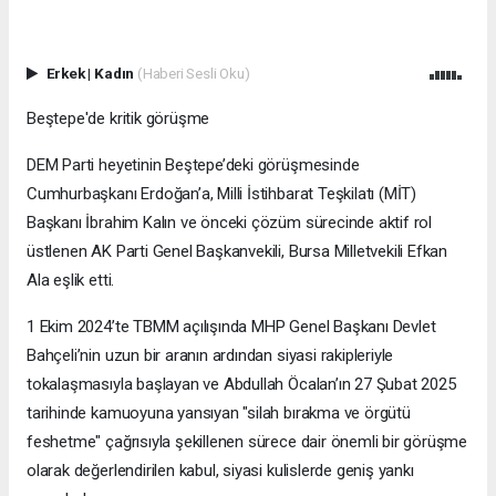
Erkek
|
Kadın
(Haberi Sesli Oku)
Beştepe'de kritik görüşme
DEM Parti heyetinin Beştepe’deki görüşmesinde
Cumhurbaşkanı Erdoğan’a, Milli İstihbarat Teşkilatı (MİT)
Başkanı İbrahim Kalın ve önceki çözüm sürecinde aktif rol
üstlenen AK Parti Genel Başkanvekili, Bursa Milletvekili Efkan
Ala eşlik etti.
1 Ekim 2024’te TBMM açılışında MHP Genel Başkanı Devlet
Bahçeli’nin uzun bir aranın ardından siyasi rakipleriyle
tokalaşmasıyla başlayan ve Abdullah Öcalan’ın 27 Şubat 2025
tarihinde kamuoyuna yansıyan "silah bırakma ve örgütü
feshetme" çağrısıyla şekillenen sürece dair önemli bir görüşme
olarak değerlendirilen kabul, siyasi kulislerde geniş yankı