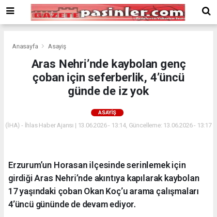
Deneme
Bonusu
Veren
Siteler
deneme
Anasayfa
Asayiş
bonusu
Aras Nehri’nde kaybolan genç
veren
çoban için seferberlik, 4’üncü
siteler
2024
günde de iz yok
bonus
veren
ASAYIŞ
siteler
(İHA) - İhlas Haber Ajansı | 13.06.2026 - 13:14, Güncelleme: 13.06.2026 - 13:17
Yeni
Bonus
Veren
Siteler
Erzurum’un Horasan ilçesinde serinlemek için
girdiği Aras Nehri’nde akıntıya kapılarak kaybolan
17 yaşındaki çoban Okan Koç’u arama çalışmaları
4’üncü gününde de devam ediyor.