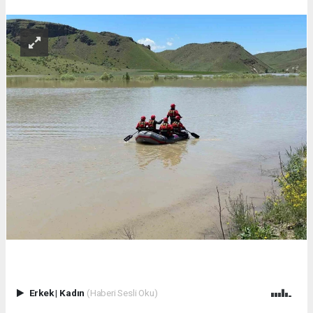
Erkek
|
Kadın
(Haberi Sesli Oku)