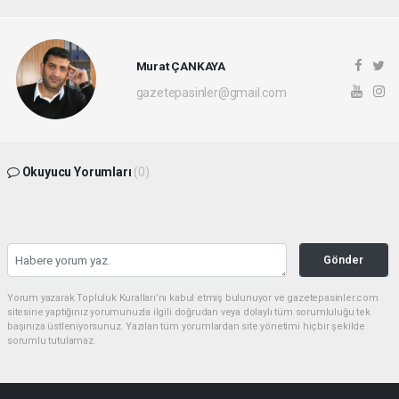
Murat ÇANKAYA
gazetepasinler@gmail.com
Okuyucu Yorumları
(0)
Gönder
Yorum yazarak Topluluk Kuralları’nı kabul etmiş bulunuyor ve gazetepasinler.com
sitesine yaptığınız yorumunuzla ilgili doğrudan veya dolaylı tüm sorumluluğu tek
başınıza üstleniyorsunuz. Yazılan tüm yorumlardan site yönetimi hiçbir şekilde
sorumlu tutulamaz.