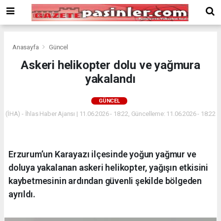
Deneme
Bonusu
Veren
Siteler
deneme
Anasayfa
Güncel
bonusu
Askeri helikopter dolu ve yağmura
veren
yakalandı
siteler
2024
bonus
GÜNCEL
veren
(İHA) - İhlas Haber Ajansı | 11.06.2026 - 18:22, Güncelleme: 11.06.2026 - 18:22
siteler
Yeni
Bonus
Veren
Erzurum’un Karayazı ilçesinde yoğun yağmur ve
Siteler
doluya yakalanan askeri helikopter, yağışın etkisini
kaybetmesinin ardından güvenli şekilde bölgeden
ayrıldı.