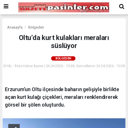
Deneme
Bonusu
Veren
Siteler
deneme
Anasayfa
Bölgeden
bonusu
Oltu’da kurt kulakları meraları
veren
süslüyor
siteler
2024
bonus
BÖLGEDEN
veren
(İHA) - İhlas Haber Ajansı | 26.04.2026 - 10:38, Güncelleme: 26.04.2026 - 10:38
siteler
Yeni
Bonus
Veren
Erzurum’un Oltu ilçesinde baharın gelişiyle birlikte
Siteler
açan kurt kulağı çiçekleri, meraları renklendirerek
görsel bir şölen oluşturdu.