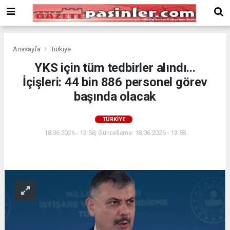
Deneme
Bonusu
Veren
Siteler
deneme
Anasayfa
Türkiye
bonusu
YKS için tüm tedbirler alındı...
veren
İçişleri: 44 bin 886 personel görev
siteler
2024
başında olacak
bonus
veren
TÜRKIYE
siteler
18.06.2026 - 13:58, Güncelleme: 18.06.2026 - 13:58
Yeni
Bonus
Veren
Siteler