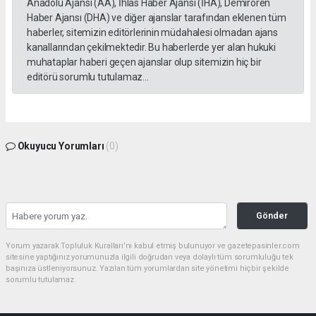
Anadolu Ajansı (AA), İhlas Haber Ajansı (İHA), Demirören
Haber Ajansı (DHA) ve diğer ajanslar tarafından eklenen tüm
haberler, sitemizin editörlerinin müdahalesi olmadan ajans
kanallarından çekilmektedir. Bu haberlerde yer alan hukuki
muhataplar haberi geçen ajanslar olup sitemizin hiç bir
editörü sorumlu tutulamaz...
Okuyucu Yorumları
(0)
Gönder
Yorum yazarak Topluluk Kuralları’nı kabul etmiş bulunuyor ve gazetepasinler.com
sitesine yaptığınız yorumunuzla ilgili doğrudan veya dolaylı tüm sorumluluğu tek
başınıza üstleniyorsunuz. Yazılan tüm yorumlardan site yönetimi hiçbir şekilde
sorumlu tutulamaz.