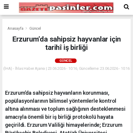
Deneme
Bonusu
Veren
Siteler
deneme
Anasayfa
Güncel
bonusu
Erzurum’da sahipsiz hayvanlar için
veren
tarihî iş birliği
siteler
2024
bonus
GÜNCEL
veren
(İHA) - İhlas Haber Ajansı | 23.06.2026 - 10:16, Güncelleme: 23.06.2026 - 10:16
siteler
Yeni
Bonus
Veren
Erzurum’da sahipsiz hayvanların korunması,
Siteler
popülasyonlarının bilimsel yöntemlerle kontrol
altına alınması ve toplum sağlığının desteklenmesi
amacıyla önemli bir iş birliği protokolü hayata
geçirildi. Erzurum Valiliği himayelerinde; Erzurum
Büyükşehir Belediyesi, Atatürk Üniversitesi,