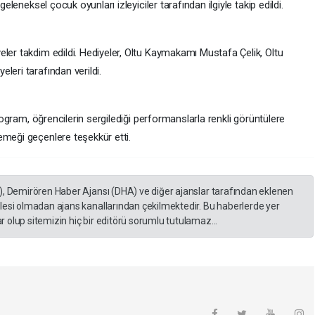
geleneksel çocuk oyunları izleyiciler tarafından ilgiyle takip edildi.
ler takdim edildi. Hediyeler, Oltu Kaymakamı Mustafa Çelik, Oltu
leri tarafından verildi.
program, öğrencilerin sergilediği performanslarla renkli görüntülere
emeği geçenlere teşekkür etti.
), Demirören Haber Ajansı (DHA) ve diğer ajanslar tarafından eklenen
lesi olmadan ajans kanallarından çekilmektedir. Bu haberlerde yer
 olup sitemizin hiç bir editörü sorumlu tutulamaz...