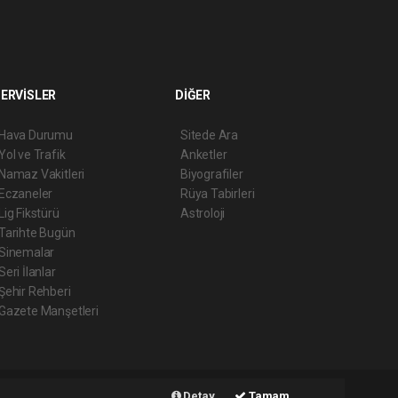
ERVİSLER
DİĞER
Hava Durumu
Sitede Ara
Yol ve Trafik
Anketler
Namaz Vakitleri
Biyografiler
Eczaneler
Rüya Tabirleri
Lig Fikstürü
Astroloji
Tarihte Bugün
Sinemalar
Seri İlanlar
Şehir Rehberi
Gazete Manşetleri
pt
Haber Yazılımı:
Web Aksiyon ®
Detay
Tamam