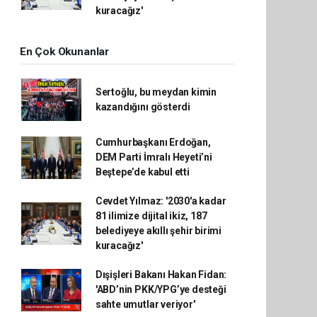
kuracağız'
En Çok Okunanlar
Sertoğlu, bu meydan kimin
kazandığını gösterdi
Cumhurbaşkanı Erdoğan,
DEM Parti İmralı Heyeti’ni
Beştepe’de kabul etti
Cevdet Yılmaz: '2030'a kadar
81 ilimize dijital ikiz, 187
belediyeye akıllı şehir birimi
kuracağız'
Dışişleri Bakanı Hakan Fidan:
'ABD’nin PKK/YPG’ye desteği
sahte umutlar veriyor'