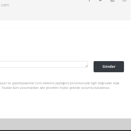
l.com
Gönder
nuyor ve gazetepasinler.com sitesine yaptığınız yorumunuzla ilgili doğrudan veya
. Yazılan tüm yorumlardan site yönetimi hiçbir şekilde sorumlu tutulamaz.