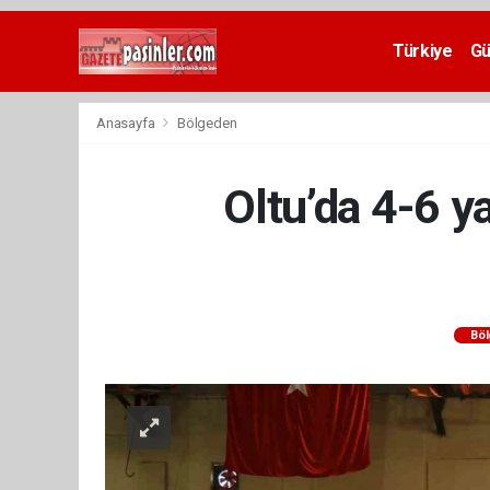
Deneme
Bonusu
Türkiye
G
Veren
Siteler
deneme
Anasayfa
Bölgeden
bonusu
veren
siteler
Oltu’da 4-6 y
2024
bonus
veren
siteler
Yeni
Bonus
Veren
Bö
Siteler