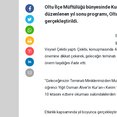
Oltu İlçe Müftülüğü bünyesinde Kur
düzenlenen yıl sonu programı, Olt
gerçekleştirildi.
S
g
Veysel Çelebi yaptı. Çelebi, konuşmasında 4-
önemine dikkat çekerek, geleceğin teminatı o
önem taşıdığını ifade etti.
"Geleceğimizin Teminatı Miniklerimizden Mu
öğrenci Yiğit Osman Alver’in Kur’an-ı Kerim t
10 kıtasını ezbere okuması salondakilerden b
Etkinlik kapsamında yıl boyunca gerçekleştiril