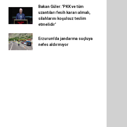
Bakan Güler: 'PKK ve tüm
uzantıları fesih kararı almalı,
silahlarını koşulsuz teslim
etmelidir'
Erzurum’da jandarma suçluya
nefes aldırmıyor