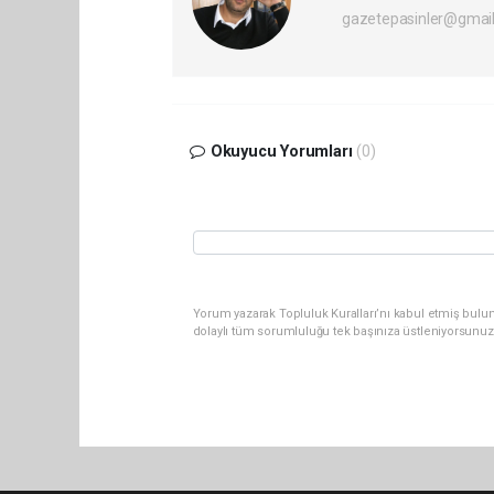
gazetepasinler@gmai
Okuyucu Yorumları
(0)
Yorum yazarak Topluluk Kuralları’nı kabul etmiş bulu
dolaylı tüm sorumluluğu tek başınıza üstleniyorsunuz