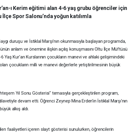
’an-ı Kerim eğitimi alan 4-6 yaş grubu öğrenciler için
u İlçe Spor Salonu’nda yoğun katılımla
aygı duruşu ve İstiklal Marşı’nın okunmasıyla başlayan programda,
ünün anlam ve önemine ilişkin açılış konuşmasını Oltu İlçe Müftüsü
6 Yaş Kur’an Kurslarının çocukların manevi ve ahlaki gelişimindeki
lan çocukların milli ve manevi değerlerle yetiştirilmesinin büyük
hteşem Yıl Sonu Gösterisi" temasıyla gerçekleştirilen program,
ilavetiyle devam etti. Öğrenci Zeynep Mina Erden’in İstiklal Marşı’nın
üyük alkış aldı.
en faaliyetleri içeren slayt gösterisi sunulurken, öğrencilerin