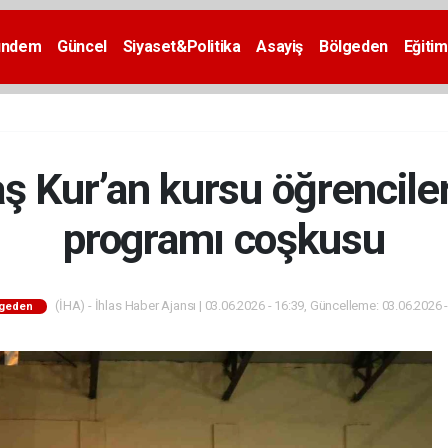
ündem
Güncel
Siyaset&Politika
Asayiş
Bölgeden
Eğitim
aş Kur’an kursu öğrencile
programı coşkusu
(İHA) - İhlas Haber Ajansı | 03.06.2026 - 16:39, Güncelleme: 03.06.2026 
lgeden