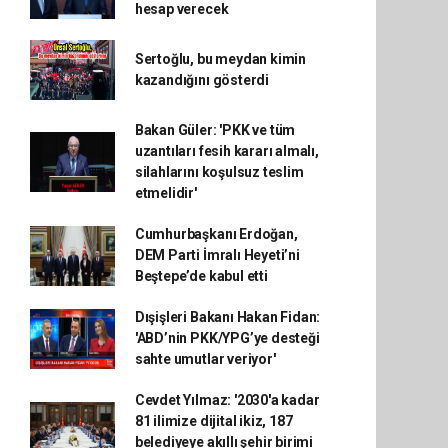
hesap verecek
Sertoğlu, bu meydan kimin
kazandığını gösterdi
Bakan Güler: 'PKK ve tüm
uzantıları fesih kararı almalı,
silahlarını koşulsuz teslim
etmelidir'
Cumhurbaşkanı Erdoğan,
DEM Parti İmralı Heyeti’ni
Beştepe’de kabul etti
Dışişleri Bakanı Hakan Fidan:
'ABD’nin PKK/YPG’ye desteği
sahte umutlar veriyor'
Cevdet Yılmaz: '2030'a kadar
81 ilimize dijital ikiz, 187
belediyeye akıllı şehir birimi