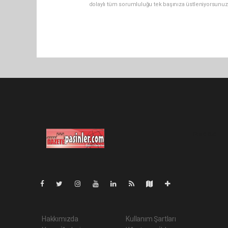
dolaylı tüm sorumluluğu tek başınıza üstleniyorsunuz
Pro-0.060
Hakkımızda
Kullanım Şartları