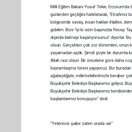
Milli Eğitim Bakanı Yusuf Tekin, Erzurum’d
günlerden geçtiğini hatırlatarak, "Etrafımız b
bölgesinde savaş, insan hakları ihlalleri, dem
gidelim. Bize ’İyi ki sizin başınızda Recep Ta
dışında kalmayı başarıyorsunuz’ diyorlar. B
olsun. Gerçekten çok zor dönemleri, onun lide
yaşamadan aştık. Şimdi şöyle bir durumla k
Allah razı olsun. Bir öncekine göre daha coşk
bayramlaşma töreni yapıyoruz. Biz buradan
ağabeyliğiyle, milletvekillerimizle beraber ço
Büyükşehir Belediye Başkanımız geliyor, Büy
Büyükşehir Belediye Başkanımız kendisinden ön
başkanlarımız konuşuyor" dedi.
"Yeterince şaibe zaten orada var"