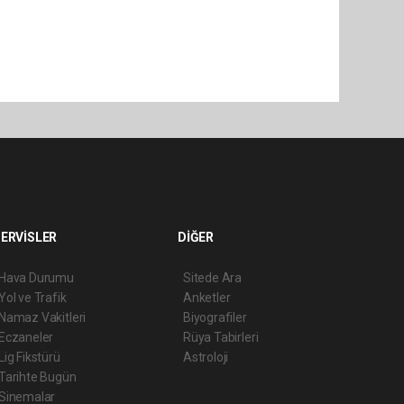
ERVİSLER
DİĞER
Hava Durumu
Sitede Ara
Yol ve Trafik
Anketler
Namaz Vakitleri
Biyografiler
Eczaneler
Rüya Tabirleri
Lig Fikstürü
Astroloji
Tarihte Bugün
Sinemalar