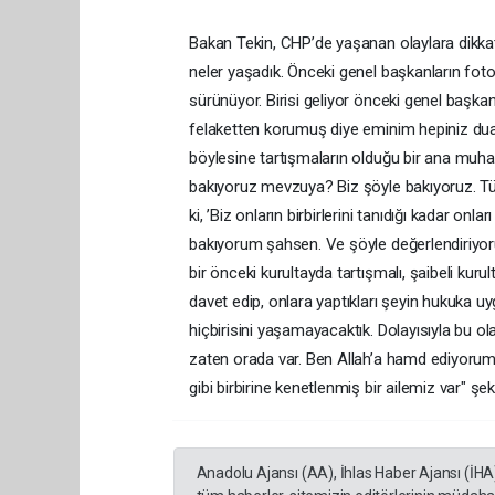
Bakan Tekin, CHP’de yaşanan olaylara dikkat 
neler yaşadık. Önceki genel başkanların fotoğr
sürünüyor. Birisi geliyor önceki genel başkan
felaketten korumuş diye eminim hepiniz dua
böylesine tartışmaların olduğu bir ana muha
bakıyoruz mevzuya? Biz şöyle bakıyoruz. Tü
ki, ’Biz onların birbirlerini tanıdığı kadar on
bakıyorum şahsen. Ve şöyle değerlendiriyor
bir önceki kurultayda tartışmalı, şaibeli kuru
davet edip, onlara yaptıkları şeyin hukuka uy
hiçbirisini yaşamayacaktık. Dolayısıyla bu o
zaten orada var. Ben Allah’a hamd ediyorum. 
gibi birbirine kenetlenmiş bir ailemiz var" şe
Anadolu Ajansı (AA), İhlas Haber Ajansı (İHA