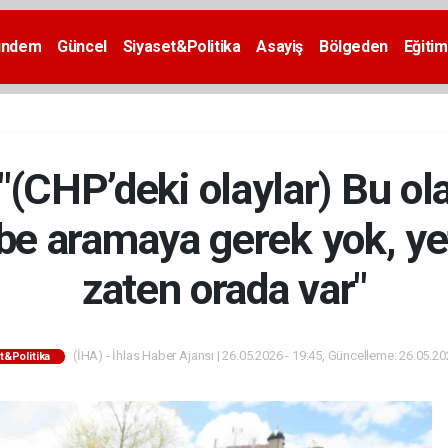
ündem
Güncel
Siyaset&Politika
Asayiş
Bölgeden
Eğitim
"(CHP’deki olaylar) Bu ol
ibe aramaya gerek yok, ye
zaten orada var"
(İHA) - İhlas Haber Ajansı | 26.05.2026 - 19:45, Güncelleme: 26.05.20
t&Politika