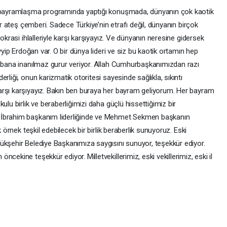
a bayramlaşma programında yaptığı konuşmada, dünyanın çok kaotik
ir ateş çemberi. Sadece Türkiye’nin etrafı değil, dünyanın birçok
okrasi ihlalleriyle karşı karşıyayız. Ve dünyanın neresine gidersek
yyip Erdoğan var. O bir dünya lideri ve siz bu kaotik ortamın hep
u bana inanılmaz gurur veriyor. Allah Cumhurbaşkanımızdan razı
rliği, onun karizmatik otoritesi sayesinde sağlıkla, sıkıntı
arşı karşıyayız. Bakın ben buraya her bayram geliyorum. Her bayram
ulu birlik ve beraberliğimizi daha güçlü hissettiğimiz bir
 İbrahim başkanım liderliğinde ve Mehmet Sekmen başkanın
k örnek teşkil edebilecek bir birlik beraberlik sunuyoruz. Eski
ükşehir Belediye Başkanımıza saygısını sunuyor, teşekkür ediyor.
cekine teşekkür ediyor. Milletvekillerimiz, eski vekillerimiz, eski il