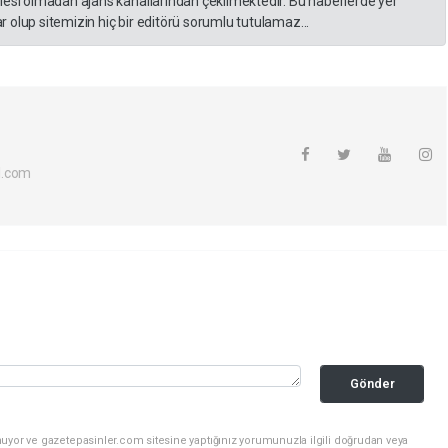
lesi olmadan ajans kanallarından çekilmektedir. Bu haberlerde yer
 olup sitemizin hiç bir editörü sorumlu tutulamaz...
l.com
Gönder
nuyor ve gazetepasinler.com sitesine yaptığınız yorumunuzla ilgili doğrudan veya