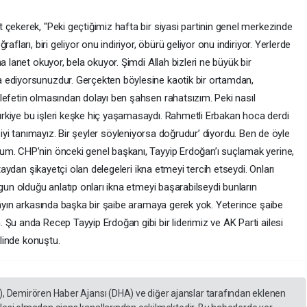
çekerek, "Peki geçtiğimiz hafta bir siyasi partinin genel merkezinde
afları, biri geliyor onu indiriyor, öbürü geliyor onu indiriyor. Yerlerde
a lanet okuyor, bela okuyor. Şimdi Allah bizleri ne büyük bir
 ediyorsunuzdur. Gerçekten böylesine kaotik bir ortamdan,
lefetin olmasından dolayı ben şahsen rahatsızım. Peki nasıl
rkiye bu işleri keşke hiç yaşamasaydı. Rahmetli Erbakan hoca derdi
ları iyi tanımayız. Bir şeyler söyleniyorsa doğrudur’ diyordu. Ben de öyle
um. CHP’nin önceki genel başkanı, Tayyip Erdoğan’ı suçlamak yerine,
ltaydan şikayetçi olan delegeleri ikna etmeyi tercih etseydi. Onları
gun olduğu anlatıp onları ikna etmeyi başarabilseydi bunların
layın arkasında başka bir şaibe aramaya gerek yok. Yeterince şaibe
Şu anda Recep Tayyip Erdoğan gibi bir liderimiz ve AK Parti ailesi
klinde konuştu.
), Demirören Haber Ajansı (DHA) ve diğer ajanslar tarafından eklenen