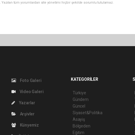
. Yazılan tüm yorumlardan site yönetimi hiçbir şekilde sorumlu tutulamaz.
KATEGORİLER
S
Foto Galeri
Video Galeri
Türkiye
Gündem
Yazarlar
Güncel
Siyaset&Politika
Arşivler
Asayiş
Künyemiz
Bölgeden
Eğitim