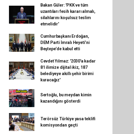
Bakan Güler: 'PKK ve tüm
uzantıları fesih kararı almalı,
silahlarını koşulsuz teslim
etmelidir'
Cumhurbaşkanı Erdoğan,
DEM Parti İmralı Heyeti’ni
Beştepe’de kabul etti
Cevdet Yılmaz: '2030'a kadar
81 ilimize dijital ikiz, 187
belediyeye akıllı şehir birimi
kuracağız'
Sertoğlu, bu meydan kimin
kazandığını gösterdi
Terörsüz Türkiye yasa teklifi
komisyondan geçti