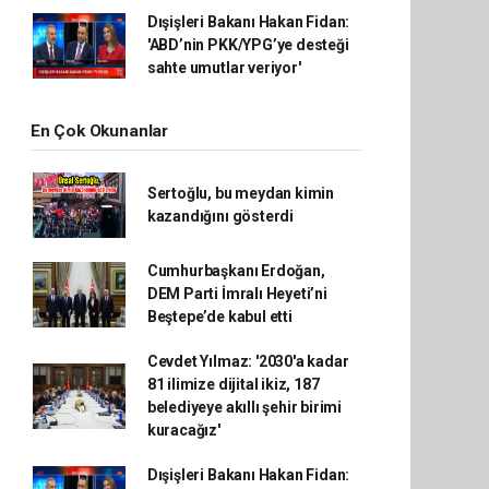
Dışişleri Bakanı Hakan Fidan:
'ABD’nin PKK/YPG’ye desteği
sahte umutlar veriyor'
En Çok Okunanlar
Sertoğlu, bu meydan kimin
kazandığını gösterdi
Cumhurbaşkanı Erdoğan,
DEM Parti İmralı Heyeti’ni
Beştepe’de kabul etti
Cevdet Yılmaz: '2030'a kadar
81 ilimize dijital ikiz, 187
belediyeye akıllı şehir birimi
kuracağız'
Dışişleri Bakanı Hakan Fidan: