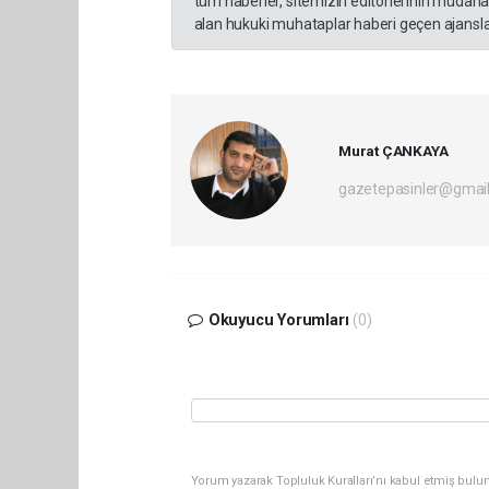
tüm haberler, sitemizin editörlerinin müdaha
alan hukuki muhataplar haberi geçen ajanslar
Murat ÇANKAYA
gazetepasinler@gmai
Okuyucu Yorumları
(0)
Yorum yazarak Topluluk Kuralları’nı kabul etmiş bulu