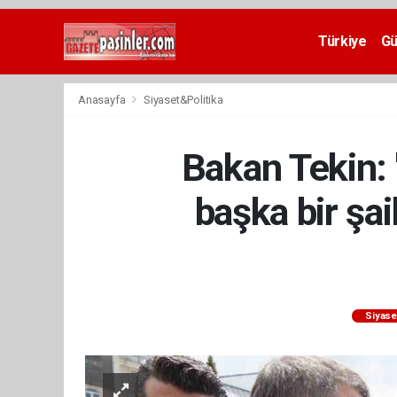
Deneme
Bonusu
Türkiye
G
Veren
Siteler
deneme
Anasayfa
Siyaset&Politika
bonusu
veren
siteler
Bakan Tekin: 
2024
bonus
veren
başka bir şa
siteler
Yeni
Bonus
Veren
Siteler
Siyase