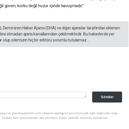
ğil güven, korku değil huzur içinde kavuşmadır.”
), Demirören Haber Ajansı (DHA) ve diğer ajanslar tarafından eklenen
lesi olmadan ajans kanallarından çekilmektedir. Bu haberlerde yer
 olup sitemizin hiç bir editörü sorumlu tutulamaz...
Gönder
nuyor ve gazetepasinler.com sitesine yaptığınız yorumunuzla ilgili doğrudan veya
. Yazılan tüm yorumlardan site yönetimi hiçbir şekilde sorumlu tutulamaz.