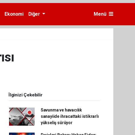
Ekonomi
Diğer
Menü
ısı
İlginizi Çekebilir
Savunma ve havacılık
sanayiide ihracattaki istikrarlı
yükseliş sürüyor