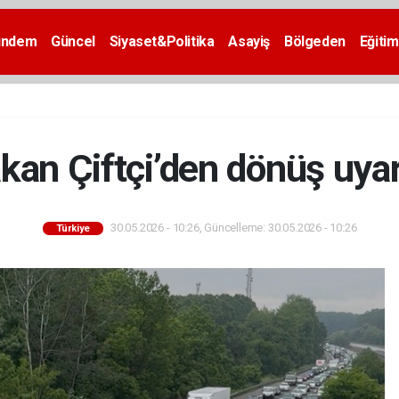
ündem
Güncel
Siyaset&Politika
Asayiş
Bölgeden
Eğitim
kan Çiftçi’den dönüş uyar
30.05.2026 - 10:26, Güncelleme: 30.05.2026 - 10:26
Türkiye