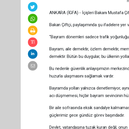
h
ANKARA (İGFA) - İçişleri Bakanı Mustafa Çif
Bakan Çiftçi, paylaşımında şu ifadelere yer v
“Bayram dönemleri sadece trafik yoğunluğunu
Bayram; aile demektir, özlem demektir, mem
demektir. Bütün bu duygular, bu ülkenin yolla
Bu nedenle güvenlik anlayışımızın merkezind
huzurla ulaşmasını sağlamak vardır.
Bayramda yolları yalnızca denetlemiyor, ayn
acı düşmemesi, hiçbir bayram sevincinin h
Bir aile sofrasında eksik sandalye kalmama
güçlerimiz gece gündüz görev başındadır.
Devlet, vatandaşına tuzak kuran değil; onu