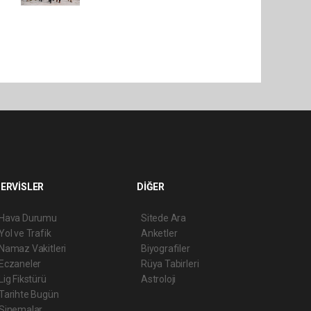
ERVİSLER
DİĞER
Hava Durumu
Sitede Ara
Yol ve Trafik
Anketler
Namaz Vakitleri
Biyografiler
Eczaneler
Rüya Tabirleri
Lig Fikstürü
Astroloji
Tarihte Bugün
Sinemalar