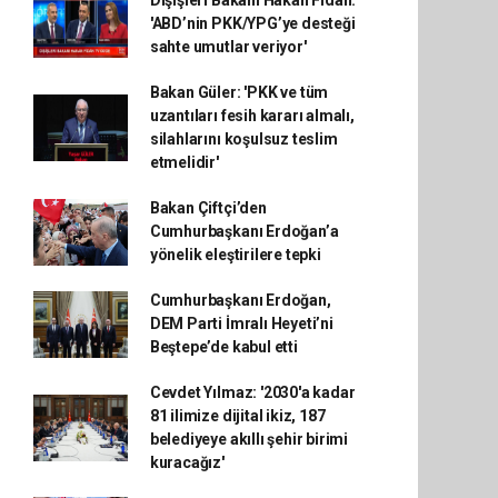
Dışişleri Bakanı Hakan Fidan:
'ABD’nin PKK/YPG’ye desteği
sahte umutlar veriyor'
Bakan Güler: 'PKK ve tüm
uzantıları fesih kararı almalı,
silahlarını koşulsuz teslim
etmelidir'
Bakan Çiftçi’den
Cumhurbaşkanı Erdoğan’a
yönelik eleştirilere tepki
Cumhurbaşkanı Erdoğan,
DEM Parti İmralı Heyeti’ni
Beştepe’de kabul etti
Cevdet Yılmaz: '2030'a kadar
81 ilimize dijital ikiz, 187
belediyeye akıllı şehir birimi
kuracağız'