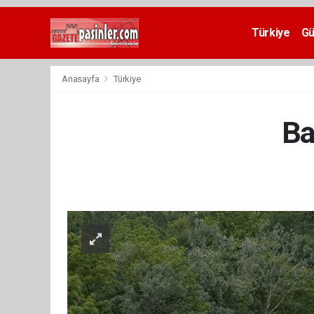
Deneme
Bonusu
Türkiye
G
Veren
Siteler
deneme
Anasayfa
Türkiye
bonusu
veren
siteler
Ba
2024
bonus
veren
siteler
Yeni
Bonus
Veren
Siteler