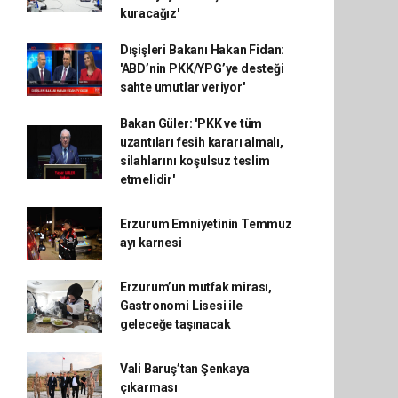
kuracağız'
Dışişleri Bakanı Hakan Fidan:
'ABD’nin PKK/YPG’ye desteği
sahte umutlar veriyor'
Bakan Güler: 'PKK ve tüm
uzantıları fesih kararı almalı,
silahlarını koşulsuz teslim
etmelidir'
Erzurum Emniyetinin Temmuz
ayı karnesi
Erzurum’un mutfak mirası,
Gastronomi Lisesi ile
geleceğe taşınacak
Vali Baruş’tan Şenkaya
çıkarması