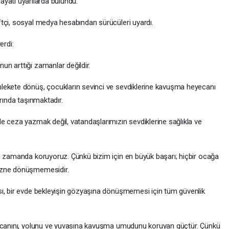
ayati uyarılarda bulundu.
tçi, sosyal medya hesabından sürücüleri uyardı.
erdi:
n arttığı zamanlar değildir.
lekete dönüş, çocukların sevinci ve sevdiklerine kavuşma heyecanı
rında taşınmaktadır.
e ceza yazmak değil, vatandaşlarımızın sevdiklerine sağlıkla ve
ı zamanda koruyoruz. Çünkü bizim için en büyük başarı; hiçbir ocağa
üzne dönüşmemesidir.
sı, bir evde bekleyişin gözyaşına dönüşmemesi için tüm güvenlik
n canını, yolunu ve yuvasına kavuşma umudunu koruyan güçtür. Çünkü