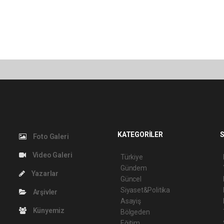
KATEGORİLER
S
Foto Galeri
Video Galeri
Türkiye
Gündem
Yazarlar
Güncel
Siyaset&Politika
Arşivler
Asayiş
Künyemiz
Bölgeden
Eğitim