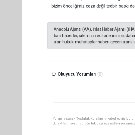
bizim önceliğimiz ceza değil tedbir, baskı de
Anadolu Ajansı (AA), İhlas Haber Ajansı (İHA
tüm haberler, sitemizin editörlerinin müdaha
alan hukuki muhataplar haberi geçen ajanslar
Okuyucu Yorumları
(0)
Yorum yazarak Topluluk Kuralları’nı kabul etmiş bulu
dolaylı tüm sorumluluğu tek başınıza üstleniyorsunuz