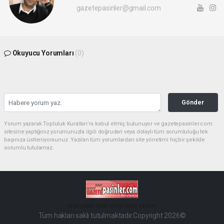
gazetepasinler@gmail.com
Okuyucu Yorumları
(0)
Gönder
Yorum yazarak Topluluk Kuralları’nı kabul etmiş bulunuyor ve gazetepasinler.com
sitesine yaptığınız yorumunuzla ilgili doğrudan veya dolaylı tüm sorumluluğu tek
başınıza üstleniyorsunuz. Yazılan tüm yorumlardan site yönetimi hiçbir şekilde
sorumlu tutulamaz.
haber paketi
haber scripti
haber yazılımı
Tüm hakları saklı tutulmaktadır.Copyright 2026©