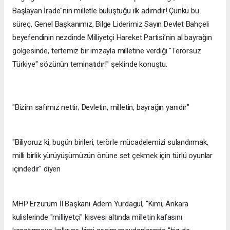
Başlayan İrade"nin milletle buluştuğu ilk adımdır! Çünkü bu
süreç, Genel Başkanımız, Bilge Liderimiz Sayın Devlet Bahçeli
beyefendinin nezdinde Milliyetçi Hareket Partisi’nin al bayrağın
gölgesinde, tertemiz bir imzayla milletine verdiği "Terörsüz
Türkiye" sözünün teminatıdır!" şeklinde konuştu.
"Bizim safımız nettir; Devletin, milletin, bayrağın yanıdır"
"Biliyoruz ki, bugün birileri, terörle mücadelemizi sulandırmak,
milli birlik yürüyüşümüzün önüne set çekmek için türlü oyunlar
içindedir" diyen
MHP Erzurum İl Başkanı Adem Yurdagül, "Kimi, Ankara
kulislerinde "milliyetçi" kisvesi altında milletin kafasını