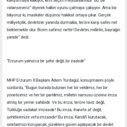
karıştırmaya kalkıyor, kimi seçim meydanlarında "biz de
vatanseveriz" diyerek halkın oyunu çalmaya çalışıyor. Ama biz
biliyoruz ki, maskeler düşünce hakikat ortaya çıkar. Gerçek
milliyetçilik, devletinin yanında durmakla, teröre karşı safını net
belirlemekle olur. Bizim safımız nettir! Devletin, milletin, bayrağın
yanıdır" dedi.
"Erzurum yalnızca bir şehir değil, bir iradedir"
MHP Erzurum İl Başkanı Adem Yurdagül, konuşmasını şöyle
sürdürdü; "Bugün burada bulunan her bir vekilimiz, her bir
yöneticimiz ve her bir partilimiz, milletin namusu üzerine imza
atmış bir yemin sahibidir. Ve bu imza; teröre taviz değil,
Türklüğe sadakat imzasıdır! Bu imza; ihanete af değil,
şehitlerimize vefa imzasıdır! Bu imza; Kandil’i kurutacak,
sınırlarımızı koruyacak, yüreklere güven aşılayacak bir devlet