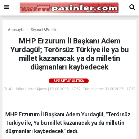
Deneme
Bonusu
Veren
Siteler
deneme
Anasayfa
Siyaset&Politika
bonusu
MHP Erzurum İl Başkanı Adem
veren
Yurdagül; Terörsüz Türkiye ile ya bu
siteler
2024
millet kazanacak ya da milletin
bonus
düşmanları kaybedecek
veren
siteler
SIYASET&POLITIKA
Yeni
Bonus
(İHA) - İhlas Haber Ajansı | 09.08.2025 - 17:52, Güncelleme: 09.08.2025 - 17:52
Veren
Siteler
MHP Erzurum İl Başkanı Adem Yurdagül, "Terörsüz
Türkiye ile, Ya bu millet kazanacak ya da milletin
düşmanları kaybedecek" dedi.