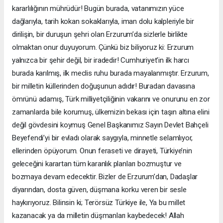
kararlılığının mührüdür! Bugün burada, vatanımızın yüce
dağlarıyla, tarih kokan sokaklarıyla, iman dolu kalpleriyle bir
dirilişin, bir duruşun şehri olan Erzurum’da sizlerle birlikte
olmaktan onur duyuyorum. Çünkü biz biliyoruz ki: Erzurum
yalnızca bir şehir değil, bir iradedir! Cumhuriyet’in ilk harcı
burada karılmış, ilk meclis ruhu burada mayalanmıştır. Erzurum,
bir milletin küllerinden doğuşunun adıdır! Buradan davasına
ömrünü adamış, Türk milliyetçiliğinin vakarını ve onurunu en zor
zamanlarda bile korumuş, ülkemizin bekası için taşın altına elini
değil gövdesini koymuş Genel Başkanımız Sayın Devlet Bahçeli
Beyefendi’yi bir evladı olarak saygıyla, minnetle selamlıyor,
ellerinden öpüyorum. Onun feraseti ve dirayeti, Türkiye’nin
geleceğini karartan tüm karanlık planları bozmuştur ve
bozmaya devam edecektir. Bizler de Erzurum’dan, Dadaşlar
diyarından, dosta güven, düşmana korku veren bir sesle
haykırıyoruz. Bilinsin ki; Terörsüz Türkiye ile, Ya bu millet
kazanacak ya da milletin düşmanları kaybedecek! Allah