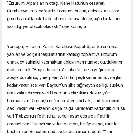
"Erzurum; Alparslan’ın otağı, Nene Hatun’un cesareti,
Cumhuriyet’in ilk nefesidir. Erzurum; bugün, gelecek nesillere
gururla anlatılacak, birlik ruhunun barışa dönüştüğü bir tarihin
yazıldığı yer olacak olacaktır" diye konuştu.
Yurdagül, Erzurum Kazım Karabekir Kapalı Spor Salonu’nda
yapılan ve bölge il teşkilatlarının katıldığı toplantıya Erzurum
olarak ev sahipliği yapmaktan dolayı memnuniyet duyduklarını
ifade ederek, "Bugün burada: Ardahan’ın buzla yoğrulmuş,
ateşle dövülmüş yüreği var! Artvin’in yeşili kadar temiz, dağları
kadar vakur sesi var! Bayburt’un şiire sığmayan asilliği, suskun
ama vakur direnişi var! Bingöl’ün sekiz iklim, dokuz yiğit
harmanı var! Gümüşhane’nin cevher gibi halkı, sadeliğin içinde
saklı vakarı var! Rize’nin dalga dalga Karadeniz kadar dik duruşu
var! Trabzon’un fetih ruhu, surları aşan cesareti, Fatih’in
emaneti var! Tunceli’nin vatan sevdası, birliğe inancı, millete
bağlılığı var! Bu salon, sadece bir buluşmanın değil, "Yeni