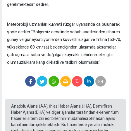
gerekmektedir" dediler.
Meteoroloji uzmanları kuvvetli rüzgar uyarısında da bulunarak,
şöyle dediler "Bölgemiz genelinde sabah saatlerinden itibaren
güney ve güneybatı yönlerden kuvvetli rüzgar ve fırtına (50-70,
yükseklerde 80 km/sa) beklendiğinden ulaşımda aksamalar,
çatı uçması, soba ve doğalgaz kaynaklı zehirlenmeler gibi
olumsuzluklara karşı dikkatli ve tedbirli olunmalıdır."
Anadolu Ajansı (AA), İhlas Haber Ajansı (İHA), Demirören
Haber Ajansı (DHA) ve diğer ajanslar tarafından eklenen tüm
haberler, sitemizin editörlerinin müdahalesi olmadan ajans
kanallarından çekilmektedir. Bu haberlerde yer alan hukuki
muhataplar haberi geçen ajanslar olup sitemizin hiç bir