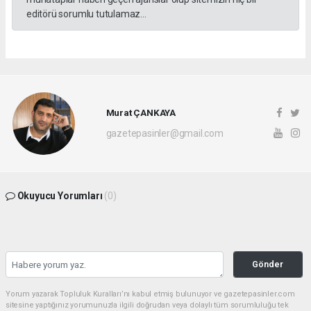
editörü sorumlu tutulamaz...
Murat ÇANKAYA
gazetepasinler@gmail.com
Okuyucu Yorumları
(0)
Gönder
Yorum yazarak Topluluk Kuralları’nı kabul etmiş bulunuyor ve gazetepasinler.com
sitesine yaptığınız yorumunuzla ilgili doğrudan veya dolaylı tüm sorumluluğu tek