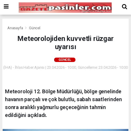
Deneme
Bonusu
Veren
Siteler
deneme
Anasayfa
Güncel
bonusu
Meteorolojiden kuvvetli rüzgar
veren
uyarısı
siteler
2024
bonus
GÜNCEL
veren
(İHA) - İhlas Haber Ajansı | 23.04.2026 - 10:00, Güncelleme: 23.04.2026 - 10:00
siteler
Yeni
Bonus
Veren
Meteoroloji 12. Bölge Müdürlüğü, bölge genelinde
Siteler
havanın parçalı ve çok bulutlu, sabah saatlerinden
sonra aralıklı yağmurlu geçeceğinin tahmin
edildiğini açıkladı.