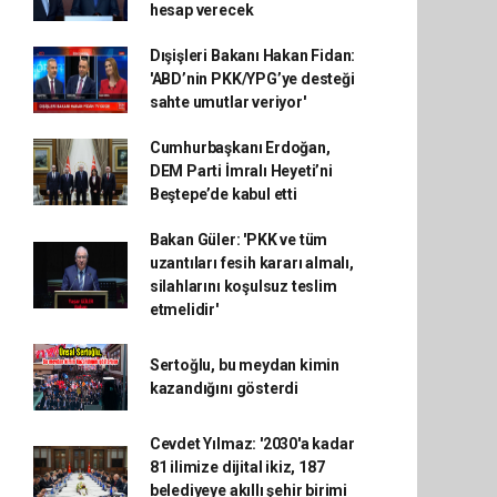
hesap verecek
Dışişleri Bakanı Hakan Fidan:
'ABD’nin PKK/YPG’ye desteği
sahte umutlar veriyor'
Cumhurbaşkanı Erdoğan,
DEM Parti İmralı Heyeti’ni
Beştepe’de kabul etti
Bakan Güler: 'PKK ve tüm
uzantıları fesih kararı almalı,
silahlarını koşulsuz teslim
etmelidir'
Sertoğlu, bu meydan kimin
kazandığını gösterdi
Cevdet Yılmaz: '2030'a kadar
81 ilimize dijital ikiz, 187
belediyeye akıllı şehir birimi