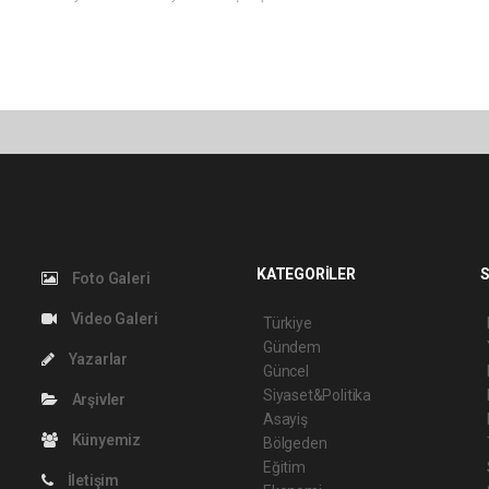
KATEGORİLER
S
Foto Galeri
Video Galeri
Türkiye
Gündem
Yazarlar
Güncel
Siyaset&Politika
Arşivler
Asayiş
Künyemiz
Bölgeden
Eğitim
İletişim