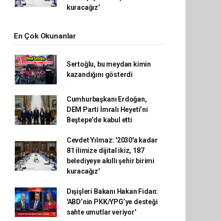
kuracağız'
En Çok Okunanlar
Sertoğlu, bu meydan kimin
kazandığını gösterdi
Cumhurbaşkanı Erdoğan,
DEM Parti İmralı Heyeti’ni
Beştepe’de kabul etti
Cevdet Yılmaz: '2030'a kadar
81 ilimize dijital ikiz, 187
belediyeye akıllı şehir birimi
kuracağız'
Dışişleri Bakanı Hakan Fidan:
'ABD’nin PKK/YPG’ye desteği
sahte umutlar veriyor'