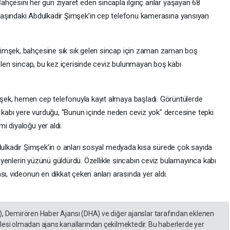
ahçesini her gün ziyaret eden sincapla ilginç anlar yaşayan 68
aşındaki Abdulkadir Şimşek’in cep telefonu kamerasına yansıyan
Şimşek, bahçesine sık sık gelen sincap için zaman zaman boş
gelen sincap, bu kez içerisinde ceviz bulunmayan boş kabı
ek, hemen cep telefonuyla kayıt almaya başladı. Görüntülerde
e kabı yere vurduğu, "Bunun içinde neden ceviz yok" dercesine tepki
i diyaloğu yer aldı.
bdulkadir Şimşek’in o anları sosyal medyada kısa sürede çok sayıda
zleyenlerin yüzünü güldürdü. Özellikle sincabın ceviz bulamayınca kabı
ı, videonun en dikkat çeken anları arasında yer aldı.
), Demirören Haber Ajansı (DHA) ve diğer ajanslar tarafından eklenen
lesi olmadan ajans kanallarından çekilmektedir. Bu haberlerde yer