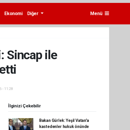
Ekonomi
Diğer
Menü
: Sincap ile
tti
6 - 11:28
İlginizi Çekebilir
Bakan Gürlek: Yeşil Vatan'a
kastedenler hukuk önünde