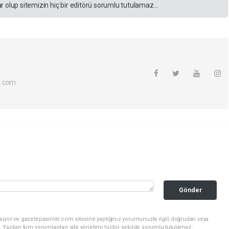
 olup sitemizin hiç bir editörü sorumlu tutulamaz...
l.com
Gönder
nuyor ve gazetepasinler.com sitesine yaptığınız yorumunuzla ilgili doğrudan veya
. Yazılan tüm yorumlardan site yönetimi hiçbir şekilde sorumlu tutulamaz.