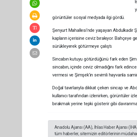
B
y
görüntüler sosyal medyada ilgi gördü.
Şenyurt Mahallesi’nde yaşayan Abdulkadir 
kapların içerisine ceviz bırakıyor. Bahçeye 
sürükleyerek götürmeye çalıştı.
Sincabın kutuyu götürdüğünü fark eden Şimş
sincabın, içinde ceviz olmadığını fark edinc
vermesi ve Şimşek’in sevimli hayvanla samim
Doğal tavırlarıyla dikkat çeken sincap ve A
kullanıcı tarafından izlenirken, görüntüler i
bırakmak yerine tepki gösterir gibi davranmas
Anadolu Ajansı (AA), İhlas Haber Ajansı (İHA
tüm haberler, sitemizin editörlerinin müdaha