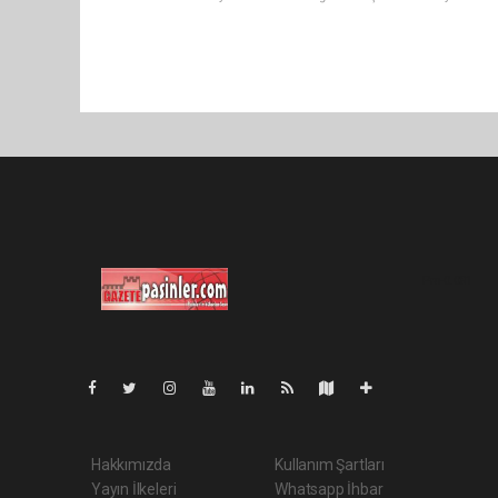
Pro-0.081
Hakkımızda
Kullanım Şartları
Yayın İlkeleri
Whatsapp İhbar