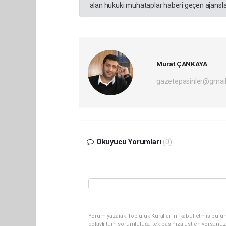
alan hukuki muhataplar haberi geçen ajanslar
Murat ÇANKAYA
gazetepasinler@gmai
Okuyucu Yorumları
(0)
Yorum yazarak Topluluk Kuralları’nı kabul etmiş bulu
dolaylı tüm sorumluluğu tek başınıza üstleniyorsunuz