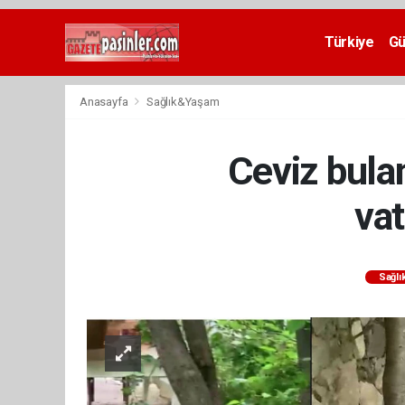
Deneme
Bonusu
Türkiye
G
Veren
Siteler
deneme
Anasayfa
Sağlık&Yaşam
bonusu
veren
siteler
Ceviz bulam
2024
bonus
veren
vat
siteler
Yeni
Bonus
Veren
Sağl
Siteler