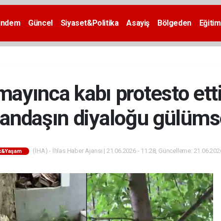
ündem
Güncel
Siyaset&Politika
Asayiş
Bölgeden
Eğitim
ayınca kabı protesto etti
andaşın diyaloğu gülümse
(İHA) - İhlas Haber Ajansı | 21.06.2026 - 11:28, Güncelleme: 21.06.202
ık&Yaşam