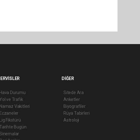
ERVİSLER
DİĞER
Hava Durumu
Sitede Ara
Yol ve Trafik
Anketler
Namaz Vakitleri
Biyografiler
Eczaneler
Rüya Tabirleri
Lig Fikstürü
Astroloji
Tarihte Bugün
Sinemalar