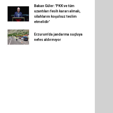
Bakan Güler: 'PKK ve tüm
uzantıları fesih kararı almalı,
silahlarını koşulsuz teslim
etmelidir'
Erzurum’da jandarma suçluya
nefes aldırmıyor