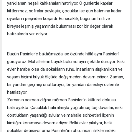
yankılanan neşeli kahkahaları hatırlıyor. O günlerde kapılar
kilitlenmez, sofralar paylaşılır, çocuklar ise gün batımına kadar
oyunların peşinden koşardı. Bu sıcaklık, bugünün hızlı ve
bireyselleşmiş yaşamında bulunması zor bir değer olarak
hafızalarda yer ediyor.
Bugün Pasinler’e baktığımızda ise özünde hâlâ aynı Pasinler’i
görüyoruz. Mahallelerin büyük bölümü aynı şekilde duruyor. Eski
evler harabe olsa da sokakların ruhu, insanların alışkanlıkları ve
yaşam biçimi büyük ölçüde değişmeden devam ediyor. Zaman,
bir yandan geçmişi unutturuyor, bir yandan da eskiyi özlemle
hatırlatıyor.
Zamanın acımasızlığına rağmen Pasinler’in kültürel dokusu
hâlâ ayakta. Çocukluk hatıralarıyla yoğrulmuş taş duvarlar, eski
dostlukların yaşandığı avlular ve mahalle sohbetleri ilçenin
kimliğini korumaya devam ediyor. Belki evler yıkılıyor, belki
sokaklar değişiyor ama Pasinler’in ruhu, insan ilişkilerindeki