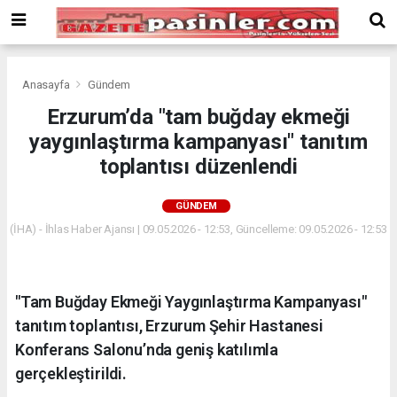
Deneme
Bonusu
Veren
Siteler
deneme
Anasayfa
Gündem
bonusu
Erzurum’da "tam buğday ekmeği
veren
yaygınlaştırma kampanyası" tanıtım
siteler
2024
toplantısı düzenlendi
bonus
veren
GÜNDEM
siteler
(İHA) - İhlas Haber Ajansı | 09.05.2026 - 12:53, Güncelleme: 09.05.2026 - 12:53
Yeni
Bonus
Veren
Siteler
"Tam Buğday Ekmeği Yaygınlaştırma Kampanyası"
tanıtım toplantısı, Erzurum Şehir Hastanesi
Konferans Salonu’nda geniş katılımla
gerçekleştirildi.