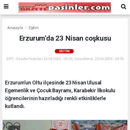
Deneme
Bonusu
Veren
Siteler
deneme
Anasayfa
Eğitim
bonusu
Erzurum’da 23 Nisan coşkusu
veren
siteler
EĞITIM
2024
bonus
(GP) - Gazete Pasinler | 23.04.2026 - 09:56, Güncelleme: 23.04.2026 - 09:56
veren
siteler
Yeni
Erzurum’un Oltu ilçesinde 23 Nisan Ulusal
Bonus
Veren
Egemenlik ve Çocuk Bayramı, Karabekir İlkokulu
Siteler
öğrencilerinin hazırladığı renkli etkinliklerle
kutlandı.