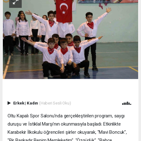
Erkek
|
Kadın
(Haberi Sesli Oku)
Oltu Kapalı Spor Salonu’nda gerçekleştirilen program, saygı
duruşu ve İstiklal Marşı’nın okunmasıyla başladı. Etkinlikte
Karabekir İlkokulu öğrencileri şiirler okuyarak, "Mavi Boncuk",
"Bir Başkadır Benim Memleketim", "Özgürlük", "Bahçe