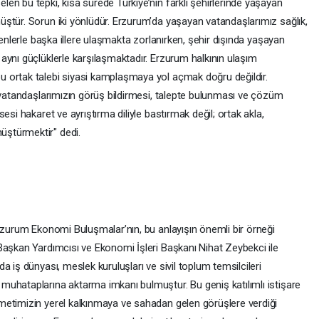
en bu tepki, kısa sürede Türkiye’nin farklı şehirlerinde yaşayan
ştür. Sorun iki yönlüdür. Erzurum’da yaşayan vatandaşlarımız sağlık,
denlerle başka illere ulaşmakta zorlanırken, şehir dışında yaşayan
aynı güçlüklerle karşılaşmaktadır. Erzurum halkının ulaşım
 ortak talebi siyasi kamplaşmaya yol açmak doğru değildir.
a vatandaşlarımızın görüş bildirmesi, talepte bulunması ve çözüm
esi hakaret ve ayrıştırma diliyle bastırmak değil; ortak akla,
ştürmektir" dedi.
Erzurum Ekonomi Buluşmalar’nın, bu anlayışın önemli bir örneği
Başkan Yardımcısı ve Ekonomi İşleri Başkanı Nihat Zeybekci ile
 iş dünyası, meslek kuruluşları ve sivil toplum temsilcileri
uhataplarına aktarma imkanı bulmuştur. Bu geniş katılımlı istişare
metimizin yerel kalkınmaya ve sahadan gelen görüşlere verdiği