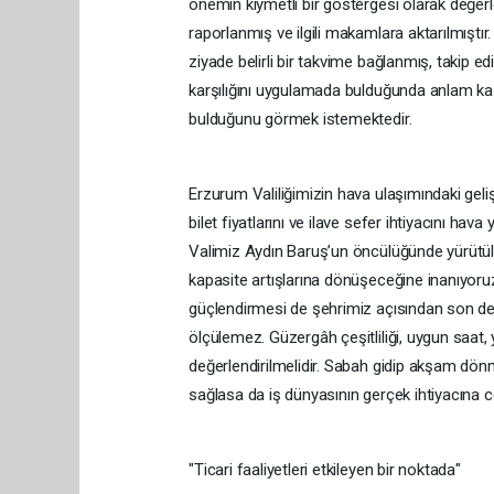
önemin kıymetli bir göstergesi olarak değer
raporlanmış ve ilgili makamlara aktarılmıştır
ziyade belirli bir takvime bağlanmış, takip ed
karşılığını uygulamada bulduğunda anlam kaza
bulduğunu görmek istemektedir.
Erzurum Valiliğimizin hava ulaşımındaki geliş
bilet fiyatlarını ve ilave sefer ihtiyacını hav
Valimiz Aydın Baruş’un öncülüğünde yürütülen
kapasite artışlarına dönüşeceğine inanıyoruz.
güçlendirmesi de şehrimiz açısından son dere
ölçülemez. Güzergâh çeşitliliği, uygun saat, ye
değerlendirilmelidir. Sabah gidip akşam dö
sağlasa da iş dünyasının gerçek ihtiyacına
"Ticari faaliyetleri etkileyen bir noktada"