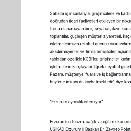
Sahada iş insanlarıyla, girişimcilerle ve kadı
doğrudan ticari faaliyetleri etkileyen bir nok
tamamlanamayan bir iş seyahati, ilave kona
toplantılar, güçleşen müşteri ziyaretleri, kaç
işletmelerimizin rekabet gücünü sınırlandırma
akademisyenler ve firma temsilcileri açısın
tablodan özellikle KOBİ’ler, girişimciler, kadı
işletmelerin karşılayabildiği ek seyahat gider
Pazara, müşteriye, fuara ve iş bağlantılarına
büyüme imkanı da kaybetmektedir" diye kon
"Erzurum ayrıcalık istemiyor"
Erzurum’un turizm, sağlık ve eğitim ekonomi
USİKAD Erzurum İl Başkan Dr. Zeynep Polat, 