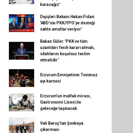
kuracağız'
Dışişleri Bakanı Hakan Fidan:
'ABD’nin PKK/YPG’ye desteği
sahte umutlar veriyor'
Bakan Güler: 'PKK ve tüm
uzantıları fesih kararı almalı,
silahlarını koşulsuz teslim
etmelidir'
Erzurum Emniyetinin Temmuz
ayı karnesi
Erzurum’un mutfak mirası,
Gastronomi Lisesi ile
geleceğe taşınacak
Vali Baruş’tan Şenkaya
çıkarması