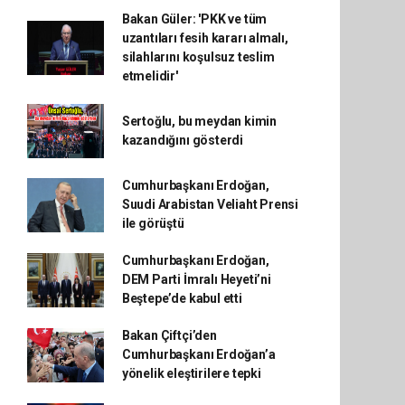
Bakan Güler: 'PKK ve tüm
uzantıları fesih kararı almalı,
silahlarını koşulsuz teslim
etmelidir'
Sertoğlu, bu meydan kimin
kazandığını gösterdi
Cumhurbaşkanı Erdoğan,
Suudi Arabistan Veliaht Prensi
ile görüştü
Cumhurbaşkanı Erdoğan,
DEM Parti İmralı Heyeti’ni
Beştepe’de kabul etti
Bakan Çiftçi’den
Cumhurbaşkanı Erdoğan’a
yönelik eleştirilere tepki