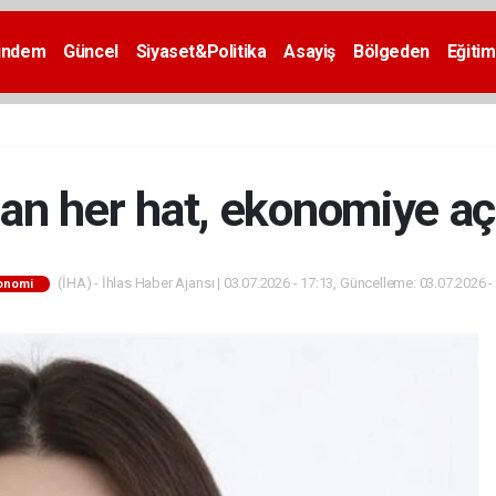
ündem
Güncel
Siyaset&Politika
Asayiş
Bölgeden
Eğitim
an her hat, ekonomiye açı
(İHA) - İhlas Haber Ajansı | 03.07.2026 - 17:13, Güncelleme: 03.07.2026 -
onomi