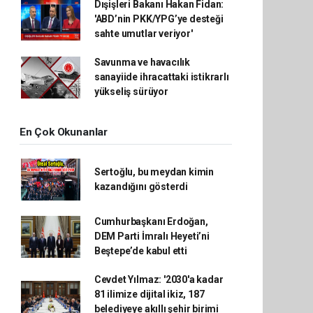
Dışişleri Bakanı Hakan Fidan:
'ABD’nin PKK/YPG’ye desteği
sahte umutlar veriyor'
Savunma ve havacılık
sanayiide ihracattaki istikrarlı
yükseliş sürüyor
En Çok Okunanlar
Sertoğlu, bu meydan kimin
kazandığını gösterdi
Cumhurbaşkanı Erdoğan,
DEM Parti İmralı Heyeti’ni
Beştepe’de kabul etti
Cevdet Yılmaz: '2030'a kadar
81 ilimize dijital ikiz, 187
belediyeye akıllı şehir birimi