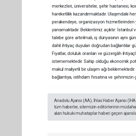
merkezleri, üniversiteler, şehir hastanesi, ko
hareketlilik kazandırmaktadır. Ulaşımdaki 
perakendeye, organizasyon hizmetlerinden y
yansımaktadır. Beklentimiz açıktır: İstanbu
talebe göre artırılmalı, iş dünyasının aynı 
dahil ihtiyaç duyulan doğrudan bağlantılar g
Fiyatlar, doluluk oranları ve güzergâh ihtiyaç
istememektedir. Sahip olduğu ekonomik pota
makul maliyetli bir ulaşım ağı beklemektedir. 
bağlantıya, istihdam fırsatına ve şehrimizin 
Anadolu Ajansı (AA), İhlas Haber Ajansı (İHA
tüm haberler, sitemizin editörlerinin müdaha
alan hukuki muhataplar haberi geçen ajanslar