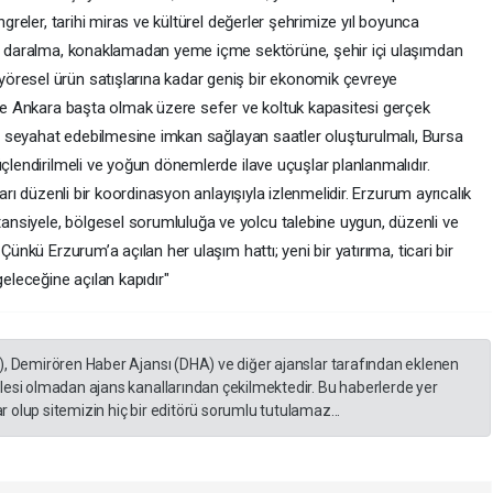
ngreler, tarihi miras ve kültürel değerler şehrimize yıl boyunca
her daralma, konaklamadan yeme içme sektörüne, şehir içi ulaşımdan
öresel ürün satışlarına kadar geniş bir ekonomik çevreye
l ve Ankara başta olmak üzere sefer ve koltuk kapasitesi gerçek
gün seyahat edebilmesine imkan sağlayan saatler oluşturulmalı, Bursa
üçlendirilmeli ve yoğun dönemlerde ilave uçuşlar planlanmalıdır.
ları düzenli bir koordinasyon anlayışıyla izlenmelidir. Erzurum ayrıcalık
nsiyele, bölgesel sorumluluğa ve yolcu talebine uygun, düzenli ve
Çünkü Erzurum’a açılan her ulaşım hattı; yeni bir yatırıma, ticari bir
geleceğine açılan kapıdır"
), Demirören Haber Ajansı (DHA) ve diğer ajanslar tarafından eklenen
lesi olmadan ajans kanallarından çekilmektedir. Bu haberlerde yer
 olup sitemizin hiç bir editörü sorumlu tutulamaz...