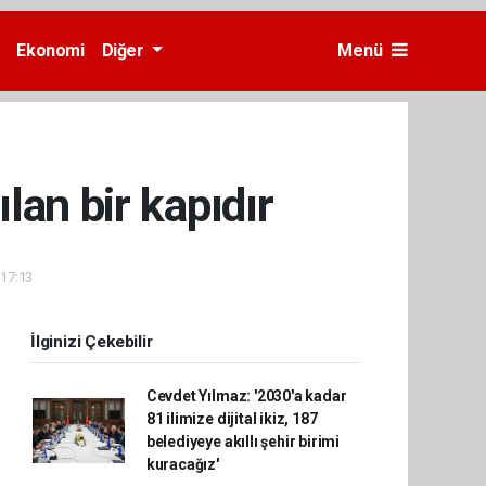
Ekonomi
Diğer
Menü
lan bir kapıdır
 17:13
İlginizi Çekebilir
Cevdet Yılmaz: '2030'a kadar
81 ilimize dijital ikiz, 187
belediyeye akıllı şehir birimi
kuracağız'