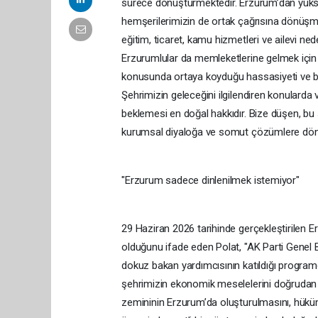
sürece dönüştürmektedir. Erzurum’dan yüksel
hemşerilerimizin de ortak çağrısına dönüşmü
eğitim, ticaret, kamu hizmetleri ve ailevi ne
Erzurumlular da memleketlerine gelmek için 
konusunda ortaya koyduğu hassasiyeti ve bu
Şehrimizin geleceğini ilgilendiren konulard
beklemesi en doğal hakkıdır. Bize düşen, bu s
kurumsal diyaloğa ve somut çözümlere dönü
"Erzurum sadece dinlenilmek istemiyor"
29 Haziran 2026 tarihinde gerçekleştirilen 
olduğunu ifade eden Polat, "AK Parti Genel 
dokuz bakan yardımcısının katıldığı programda
şehrimizin ekonomik meselelerini doğrudan m
zemininin Erzurum’da oluşturulmasını, hükü