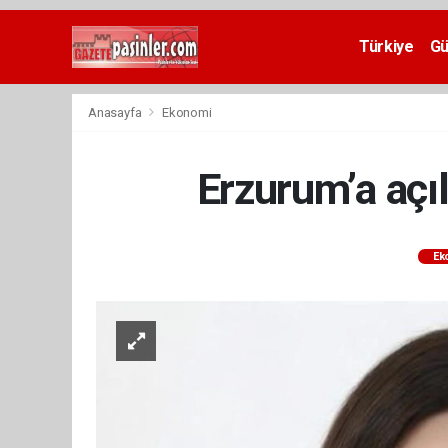
Deneme
Bonusu
Türkiye
G
Veren
Siteler
deneme
Anasayfa
Ekonomi
bonusu
veren
siteler
Erzurum’a açıl
2024
bonus
veren
siteler
Ek
Yeni
Bonus
Veren
Siteler