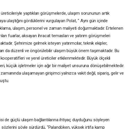
n üreticileriyle yaptıkları görüşmelerde, ulaşım sorununun artık
taya ulaştığını gördüklerini vurgulayan Polat, " Aynı gün içinde
klama, ulaşım, personel ve zaman maliyeti doğurmaktadır. Ertelenen
ırılan fuarlar, aksayan ihracat temasları ve yatırım görüşmeleri
ktadır. Şehrimize gelmek isteyen yatırımcılar, teknik ekipler,
dan da düzenli ve öngörülebilir ulaşım büyük önem taşımaktadır. Bu
n kooperatifleri ve yerel üreticiler etkilenmektedir. Büyük ölçekli
leri, küçük işletmeler için ağır bir maliyet unsuruna dönüşebilmektedir.
 zamanında ulaşamayan girişimci yalnızca vakit değil, sipariş, gelir ve
uştu.
si de güçlü ulaşım bağlantılarına ihtiyaç duyduğunu söyleyen
sözlerini şöyle sürdürdü, "Palandöken, yüksek irtifa kamp