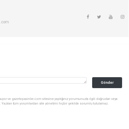
l.com
Gönder
nuyor ve gazetepasinler.com sitesine yaptığınız yorumunuzla ilgili doğrudan veya
. Yazılan tüm yorumlardan site yönetimi hiçbir şekilde sorumlu tutulamaz.