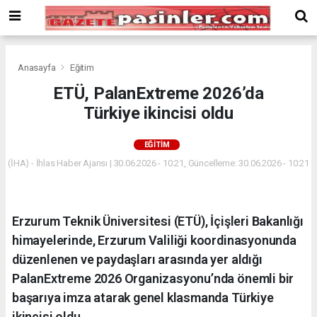
Deneme
Bonusu
Veren
Siteler
deneme
Anasayfa
Eğitim
bonusu
ETÜ, PalanExtreme 2026’da
veren
Türkiye ikincisi oldu
siteler
2024
bonus
EĞITIM
veren
(İHA) - İhlas Haber Ajansı | 30.06.2026 - 10:21, Güncelleme: 30.06.2026 - 10:21
siteler
Yeni
Bonus
Veren
Erzurum Teknik Üniversitesi (ETÜ), İçişleri Bakanlığı
Siteler
himayelerinde, Erzurum Valiliği koordinasyonunda
düzenlenen ve paydaşları arasında yer aldığı
PalanExtreme 2026 Organizasyonu’nda önemli bir
başarıya imza atarak genel klasmanda Türkiye
ikincisi oldu.