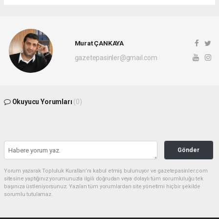
Murat ÇANKAYA
gazetepasinler@gmail.com
Okuyucu Yorumları
(0)
Gönder
Yorum yazarak Topluluk Kuralları’nı kabul etmiş bulunuyor ve gazetepasinler.com
sitesine yaptığınız yorumunuzla ilgili doğrudan veya dolaylı tüm sorumluluğu tek
başınıza üstleniyorsunuz. Yazılan tüm yorumlardan site yönetimi hiçbir şekilde
sorumlu tutulamaz.