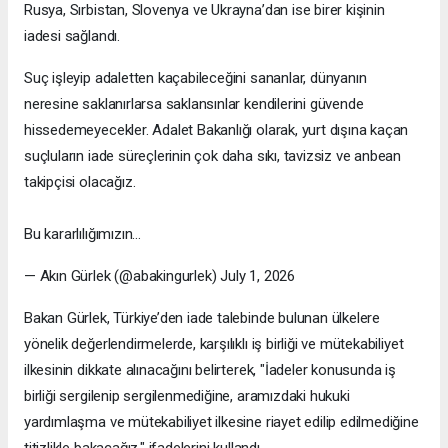
Rusya, Sırbistan, Slovenya ve Ukrayna’dan ise birer kişinin
iadesi sağlandı.
Suç işleyip adaletten kaçabileceğini sananlar, dünyanın
neresine saklanırlarsa saklansınlar kendilerini güvende
hissedemeyecekler. Adalet Bakanlığı olarak, yurt dışına kaçan
suçluların iade süreçlerinin çok daha sıkı, tavizsiz ve anbean
takipçisi olacağız.
Bu kararlılığımızın…
— Akın Gürlek (@abakingurlek) July 1, 2026
Bakan Gürlek, Türkiye’den iade talebinde bulunan ülkelere
yönelik değerlendirmelerde, karşılıklı iş birliği ve mütekabiliyet
ilkesinin dikkate alınacağını belirterek, "İadeler konusunda iş
birliği sergilenip sergilenmediğine, aramızdaki hukuki
yardımlaşma ve mütekabiliyet ilkesine riayet edilip edilmediğine