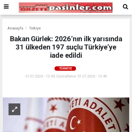
Deneme
Bonusu
Veren
Siteler
deneme
Anasayfa
Türkiye
bonusu
Bakan Gürlek: 2026’nın ilk yarısında
veren
31 ülkeden 197 suçlu Türkiye’ye
siteler
2024
iade edildi
bonus
veren
TÜRKIYE
siteler
01.07.2026 - 13:49, Güncelleme: 01.07.2026 - 13:49
Yeni
Bonus
Veren
Siteler