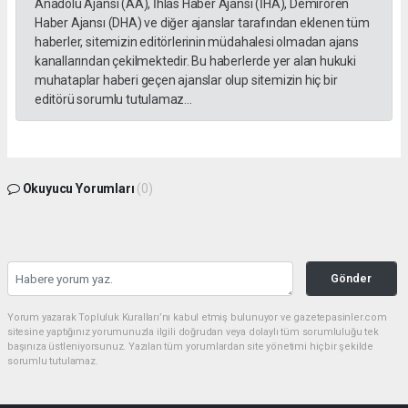
Anadolu Ajansı (AA), İhlas Haber Ajansı (İHA), Demirören
Haber Ajansı (DHA) ve diğer ajanslar tarafından eklenen tüm
haberler, sitemizin editörlerinin müdahalesi olmadan ajans
kanallarından çekilmektedir. Bu haberlerde yer alan hukuki
muhataplar haberi geçen ajanslar olup sitemizin hiç bir
editörü sorumlu tutulamaz...
Okuyucu Yorumları
(0)
Gönder
Yorum yazarak Topluluk Kuralları’nı kabul etmiş bulunuyor ve gazetepasinler.com
sitesine yaptığınız yorumunuzla ilgili doğrudan veya dolaylı tüm sorumluluğu tek
başınıza üstleniyorsunuz. Yazılan tüm yorumlardan site yönetimi hiçbir şekilde
sorumlu tutulamaz.