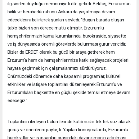
ilgisinden duyduğu memnuniyeti dile getirdi. Bektaş, Erzurum’un
birlik ve beraberlik ruhunu Ankara’da yaşatmaya devam
edeceklerini belirterek şunları söyledi: "Bugün burada oluşan
tablo bizleri son derece mutlu etmiştir. Erzurumlu
hemşehrilerimizin kamu kurumlarında, bürokraside, siyasette
ve iş dünyasında önemli görevlerde bulunması gurur vericidir.
Bizler de ERDEF olarak bu gücü bir araya getirerek hem
Erzurum’a hem de hemşehrilerimize katkı sağlayacak projeleri
hayata geçirmek için çalışmalarımızı sürdürüyoruz.
Önümüzdeki dönemde daha kapsamlı programlar, kültürel
etkinlikler ve istişare toplantıları düzenleyerek Erzurum’u ve
Erzurumluları başkentte en güçlü şekilde temsil etmeye devam
edeceğiz."
Toplantının ilerleyen bölümlerinde katılımcılar tek tek söz alarak
görüş ve önerilerini paylaştı. Yapılan konuşmalarda, Erzurumlu
bürokratlar ve iş insanları arasındaki dayanışmanın artırılması,