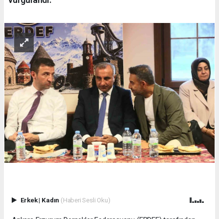
Erkek
|
Kadın
(Haberi Sesli Oku)