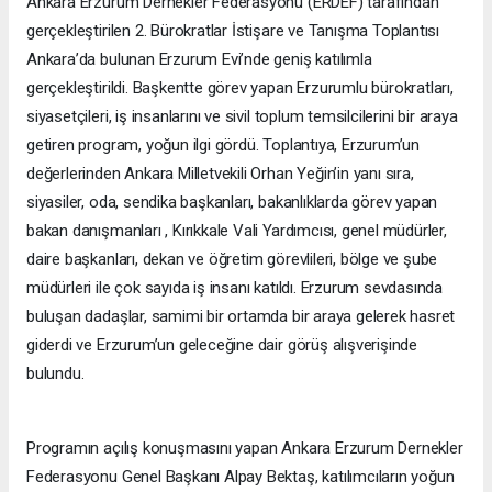
Ankara Erzurum Dernekler Federasyonu (ERDEF) tarafından
gerçekleştirilen 2. Bürokratlar İstişare ve Tanışma Toplantısı
Ankara’da bulunan Erzurum Evi’nde geniş katılımla
gerçekleştirildi. Başkentte görev yapan Erzurumlu bürokratları,
siyasetçileri, iş insanlarını ve sivil toplum temsilcilerini bir araya
getiren program, yoğun ilgi gördü. Toplantıya, Erzurum’un
değerlerinden Ankara Milletvekili Orhan Yeğin’in yanı sıra,
siyasiler, oda, sendika başkanları, bakanlıklarda görev yapan
bakan danışmanları , Kırıkkale Vali Yardımcısı, genel müdürler,
daire başkanları, dekan ve öğretim görevlileri, bölge ve şube
müdürleri ile çok sayıda iş insanı katıldı. Erzurum sevdasında
buluşan dadaşlar, samimi bir ortamda bir araya gelerek hasret
giderdi ve Erzurum’un geleceğine dair görüş alışverişinde
bulundu.
Programın açılış konuşmasını yapan Ankara Erzurum Dernekler
Federasyonu Genel Başkanı Alpay Bektaş, katılımcıların yoğun