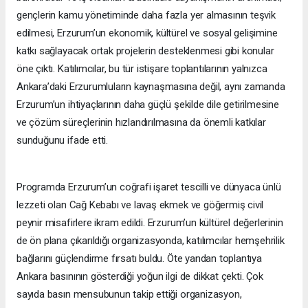
gençlerin kamu yönetiminde daha fazla yer almasının teşvik
edilmesi, Erzurum’un ekonomik, kültürel ve sosyal gelişimine
katkı sağlayacak ortak projelerin desteklenmesi gibi konular
öne çıktı. Katılımcılar, bu tür istişare toplantılarının yalnızca
Ankara’daki Erzurumluların kaynaşmasına değil, aynı zamanda
Erzurum’un ihtiyaçlarının daha güçlü şekilde dile getirilmesine
ve çözüm süreçlerinin hızlandırılmasına da önemli katkılar
sunduğunu ifade etti.
Programda Erzurum’un coğrafi işaret tescilli ve dünyaca ünlü
lezzeti olan Cağ Kebabı ve lavaş ekmek ve göğermiş civil
peynir misafirlere ikram edildi. Erzurum’un kültürel değerlerinin
de ön plana çıkarıldığı organizasyonda, katılımcılar hemşehrilik
bağlarını güçlendirme fırsatı buldu. Öte yandan toplantıya
Ankara basınının gösterdiği yoğun ilgi de dikkat çekti. Çok
sayıda basın mensubunun takip ettiği organizasyon,