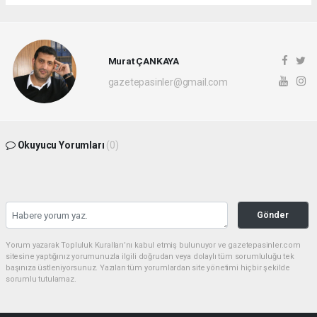
Murat ÇANKAYA
gazetepasinler@gmail.com
Okuyucu Yorumları
(0)
Gönder
Yorum yazarak Topluluk Kuralları’nı kabul etmiş bulunuyor ve gazetepasinler.com
sitesine yaptığınız yorumunuzla ilgili doğrudan veya dolaylı tüm sorumluluğu tek
başınıza üstleniyorsunuz. Yazılan tüm yorumlardan site yönetimi hiçbir şekilde
sorumlu tutulamaz.