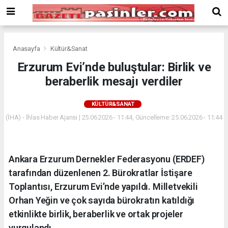
Deneme
Bonusu
Veren
Siteler
deneme
Anasayfa
Kültür&Sanat
bonusu
Erzurum Evi’nde buluştular: Birlik ve
veren
beraberlik mesajı verdiler
siteler
2024
bonus
KÜLTÜR&SANAT
veren
(İHA) - İhlas Haber Ajansı | 25.06.2026 - 11:44, Güncelleme: 25.06.2026 - 11:44
siteler
Yeni
Bonus
Veren
Ankara Erzurum Dernekler Federasyonu (ERDEF)
Siteler
tarafından düzenlenen 2. Bürokratlar İstişare
Toplantısı, Erzurum Evi’nde yapıldı. Milletvekili
Orhan Yeğin ve çok sayıda bürokratın katıldığı
etkinlikte birlik, beraberlik ve ortak projeler
vurgulandı.