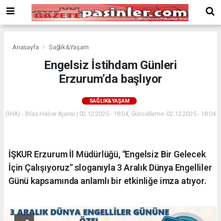
Deneme
Bonusu
Veren
Siteler
deneme
Anasayfa
Sağlık&Yaşam
bonusu
Engelsiz İstihdam Günleri
veren
Erzurum’da başlıyor
siteler
2024
bonus
SAĞLIK&YAŞAM
veren
(İHA) - İhlas Haber Ajansı | 02.12.2025 - 18:04, Güncelleme: 02.12.2025 - 18:04
siteler
Yeni
Bonus
Veren
İŞKUR Erzurum İl Müdürlüğü, "Engelsiz Bir Gelecek
Siteler
İçin Çalışıyoruz" sloganıyla 3 Aralık Dünya Engelliler
Günü kapsamında anlamlı bir etkinliğe imza atıyor.