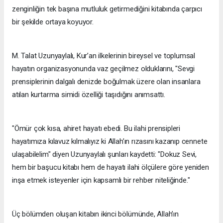
zenginliğin tek başına mutluluk getirmediğini kitabında çarpıcı
bir şekilde ortaya koyuyor.
M. Talat Uzunyaylalı, Kur’an ilkelerinin bireysel ve toplumsal
hayatın organizasyonunda vaz geçilmez olduklarını, "Sevgi
prensiplerinin dalgalı denizde boğulmak üzere olan insanlara
atılan kurtarma simidi özelliği taşıdığını anımsattı.
"Ömür çok kısa, ahiret hayatı ebedi. Bu ilahi prensipleri
hayatımıza kılavuz kılmalıyız ki Allah’ın rızasını kazanıp cennete
ulaşabilelim" diyen Uzunyaylalı şunları kaydetti: "Dokuz Sevi,
hem bir başucu kitabı hem de hayatı ilahi ölçülere göre yeniden
inşa etmek isteyenler için kapsamlı bir rehber niteliğinde."
Üç bölümden oluşan kitabın ikinci bölümünde, Allah’ın