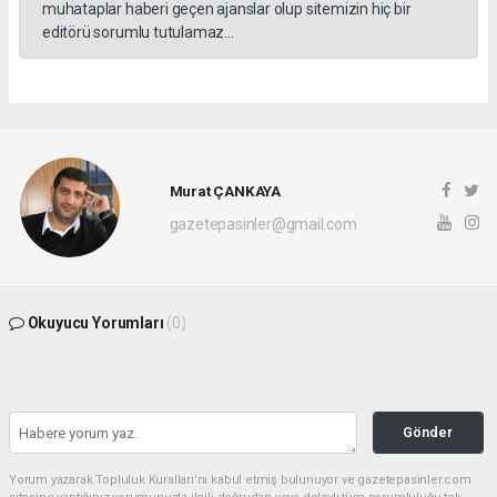
muhataplar haberi geçen ajanslar olup sitemizin hiç bir
editörü sorumlu tutulamaz...
Murat ÇANKAYA
gazetepasinler@gmail.com
Okuyucu Yorumları
(0)
Gönder
Yorum yazarak Topluluk Kuralları’nı kabul etmiş bulunuyor ve gazetepasinler.com