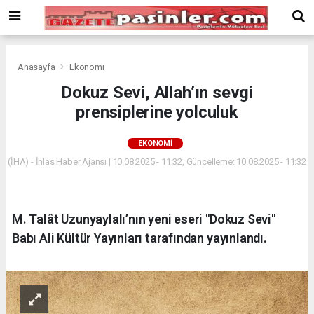
Deneme
Bonusu
Veren
Siteler
deneme
Anasayfa
Ekonomi
bonusu
Dokuz Sevi, Allah’ın sevgi
veren
prensiplerine yolculuk
siteler
2024
bonus
EKONOMI
veren
(İHA) - İhlas Haber Ajansı | 10.08.2025 - 11:32, Güncelleme: 10.08.2025 - 11:32
siteler
Yeni
Bonus
Veren
M. Talât Uzunyaylalı’nın yeni eseri "Dokuz Sevi"
Siteler
Babı Ali Kültür Yayınları tarafından yayınlandı.