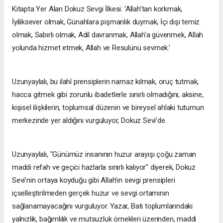
Kitapta Yer Alan Dokuz Sevgi İlkesi: ‘Allah’tan korkmak,
İyiliksever olmak, Günahlara pişmanlık duymak, İçi dışı temiz
olmak, Sabırlı olmak, Adil davranmak, Allah’a güvenmek, Allah
yolunda hizmet etmek, Allah ve Resulünü sevmek.’
Uzunyaylalı, bu ilahî prensiplerin namaz kılmak, oruç tutmak,
hacca gitmek gibi zorunlu ibadetlerle sınırlı olmadığını; aksine,
kişisel ilişkilerin, toplumsal düzenin ve bireysel ahlaki tutumun
merkezinde yer aldığını vurguluyor, Dokuz Sevi’de.
Uzunyaylalı, "Günümüz insanının huzur arayışı çoğu zaman
maddi refah ve geçici hazlarla sınırlı kalıyor" diyerek, Dokuz
Sevi’nin ortaya koyduğu gibi Allah’ın sevgi prensipleri
içselleştirilmeden gerçek huzur ve sevgi ortamının
sağlanamayacağını vurguluyor. Yazar, Batı toplumlarındaki
yalnızlık, bağımlılık ve mutsuzluk örnekleri üzerinden, maddi