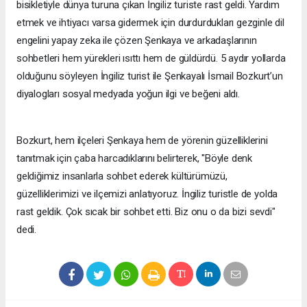
bisikletiyle dünya turuna çıkan İngiliz turiste rast geldi. Yardım
etmek ve ihtiyacı varsa gidermek için durdurdukları gezginle dil
engelini yapay zeka ile çözen Şenkaya ve arkadaşlarının
sohbetleri hem yürekleri ısıttı hem de güldürdü. 5 aydır yollarda
olduğunu söyleyen İngiliz turist ile Şenkayalı İsmail Bozkurt’un
diyalogları sosyal medyada yoğun ilgi ve beğeni aldı.
Bozkurt, hem ilçeleri Şenkaya hem de yörenin güzelliklerini
tanıtmak için çaba harcadıklarını belirterek, "Böyle denk
geldiğimiz insanlarla sohbet ederek kültürümüzü,
güzelliklerimizi ve ilçemizi anlatıyoruz. İngiliz turistle de yolda
rast geldik. Çok sıcak bir sohbet etti. Biz onu o da bizi sevdi"
dedi.