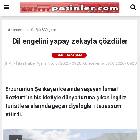
Deneme
Bonusu
Veren
Siteler
deneme
Anasayfa
Sağlık&Yaşam
bonusu
Dil engelini yapay zekayla çözdüler
veren
siteler
SAĞLIK&YAŞAM
2024
bonus
(İHA) - İhlas Haber Ajansı | 06.07.2026 - 09:28, Güncelleme: 06.07.2026 - 09:28
veren
siteler
Yeni
Erzurum’un Şenkaya ilçesinde yaşayan İsmail
Bonus
Veren
Bozkurt’un bisikletiyle dünya turuna çıkan İngiliz
Siteler
turistle aralarında geçen diyalogları tebessüm
ettirdi.