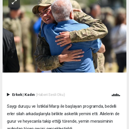
Erkek
|
Kadın
(Haberi Sesli Oku)
Saygı duruşu ve İstiklal Marşı ile başlayan programda, bedelli
erler silah arkadaşlarıyla birlikte askerlik yemini etti. Ailelerin de
gurur ve heyecanla takip ettiği törende, yemin merasiminin
ardından tören geçişi gerçekleştirildi.