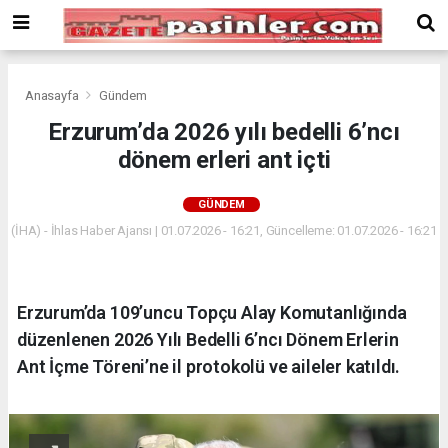
Deneme
Bonusu
Veren
Siteler
deneme
Anasayfa
Gündem
bonusu
Erzurum’da 2026 yılı bedelli 6’ncı
veren
dönem erleri ant içti
siteler
2024
bonus
GÜNDEM
veren
(İHA) - İhlas Haber Ajansı | 01.07.2026 - 16:21, Güncelleme: 01.07.2026 - 16:21
siteler
Yeni
Bonus
Veren
Erzurum’da 109’uncu Topçu Alay Komutanlığında
Siteler
düzenlenen 2026 Yılı Bedelli 6’ncı Dönem Erlerin
Ant İçme Töreni’ne il protokolü ve aileler katıldı.