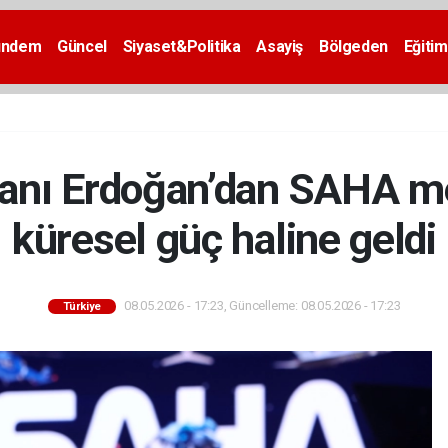
ündem
Güncel
Siyaset&Politika
Asayiş
Bölgeden
Eğitim
nı Erdoğan’dan SAHA mes
küresel güç haline geldi
08.05.2026 - 17:23, Güncelleme: 08.05.2026 - 17:23
Türkiye