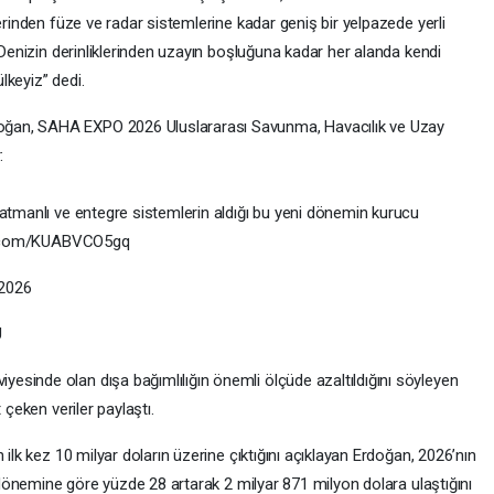
erinden füze ve radar sistemlerine kadar geniş bir yelpazede yerli
“Denizin derinliklerinden uzayın boşluğuna kadar her alanda kendi
ülkeyiz” dedi.
ğan, SAHA EXPO 2026 Uluslararası Savunma, Havacılık ve Uzay
:
katmanlı ve entegre sistemlerin aldığı bu yeni dönemin kurucu
ter.com/KUABVCO5gq
 2026
U
sinde olan dışa bağımlılığın önemli ölçüde azaltıldığını söyleyen
 çeken veriler paylaştı.
 ilk kez 10 milyar doların üzerine çıktığını açıklayan Erdoğan, 2026’nın
ı dönemine göre yüzde 28 artarak 2 milyar 871 milyon dolara ulaştığını