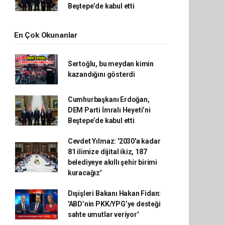
Beştepe’de kabul etti
En Çok Okunanlar
Sertoğlu, bu meydan kimin
kazandığını gösterdi
Cumhurbaşkanı Erdoğan,
DEM Parti İmralı Heyeti’ni
Beştepe’de kabul etti
Cevdet Yılmaz: '2030'a kadar
81 ilimize dijital ikiz, 187
belediyeye akıllı şehir birimi
kuracağız'
Dışişleri Bakanı Hakan Fidan:
'ABD’nin PKK/YPG’ye desteği
sahte umutlar veriyor'