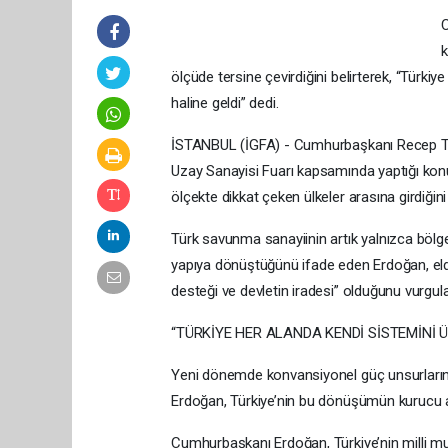
k
ölçüde tersine çevirdiğini belirterek, “Türki
haline geldi” dedi.
İSTANBUL (İGFA) - Cumhurbaşkanı Recep Ta
Uzay Sanayisi Fuarı kapsamında yaptığı kon
ölçekte dikkat çeken ülkeler arasına girdiğini
Türk savunma sanayiinin artık yalnızca bölge
yapıya dönüştüğünü ifade eden Erdoğan, elde 
desteği ve devletin iradesi” olduğunu vurgula
“TÜRKİYE HER ALANDA KENDİ SİSTEMİNİ Ü
Yeni dönemde konvansiyonel güç unsurlarının 
Erdoğan, Türkiye’nin bu dönüşümün kurucu akt
Cumhurbaşkanı Erdoğan, Türkiye’nin milli mu