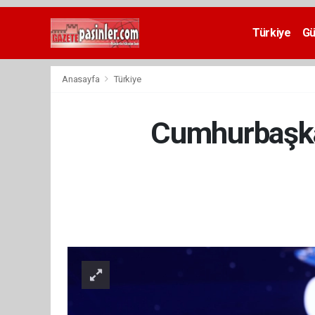
Deneme
Bonusu
Türkiye
G
Veren
Siteler
deneme
Anasayfa
Türkiye
bonusu
veren
siteler
Cumhurbaşka
2024
bonus
veren
siteler
Yeni
Bonus
Veren
Siteler