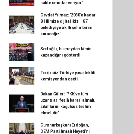
sahte umutlar veriyor'
Cevdet Yılmaz: '2030'a kadar
81 ilimize dijital ikiz, 187
belediyeye akıllı şehir birimi
kuracağız'
Sertoğlu, bu meydan kimin
kazandığını gösterdi
Terörsüz Türkiye yasa teklifi
komisyondan geçti
Bakan Güler: 'PKK ve tüm
uzantıları fesih kararı almalı,
silahlarını koşulsuz teslim
etmelidir'
Cumhurbaşkanı Erdoğan,
DEM Parti İmralı Heyeti’ni