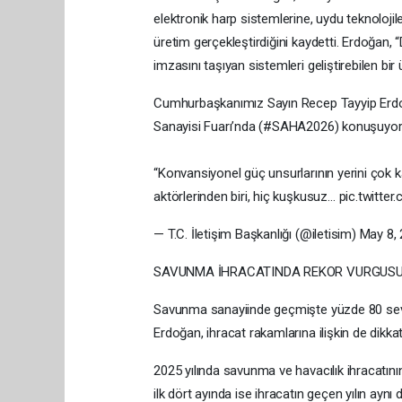
elektronik harp sistemlerine, uydu teknolojil
üretim gerçekleştirdiğini kaydetti. Erdoğan, 
imzasını taşıyan sistemleri geliştirebilen bir 
Cumhurbaşkanımız Sayın Recep Tayyip Erdo
Sanayisi Fuarı’nda (#SAHA2026) konuşuyor
“Konvansiyonel güç unsurlarının yerini çok 
aktörlerinden biri, hiç kuşkusuz… pic.twit
— T.C. İletişim Başkanlığı (@iletisim) May 8,
SAVUNMA İHRACATINDA REKOR VURGUS
Savunma sanayiinde geçmişte yüzde 80 seviye
Erdoğan, ihracat rakamlarına ilişkin de dikkat
2025 yılında savunma ve havacılık ihracatının
ilk dört ayında ise ihracatın geçen yılın ayn