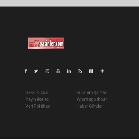
Pro-0.061
Hakkımızda
Kullanım Şartları
Yayın İlkeleri
Whatsapp İhbar
Veri Politikası
Haber Gönder