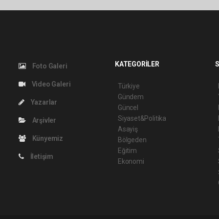
KATEGORİLER
S
Foto Galeri
Video Galeri
Türkiye
Gündem
Yazarlar
Güncel
Siyaset&Politika
Arşivler
Asayiş
Künyemiz
Bölgeden
Eğitim
İletişim
Ekonomi