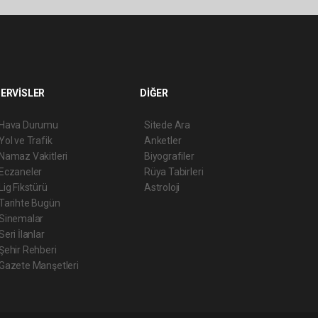
ERVİSLER
DİĞER
Hava Durumu
Sitede Ara
Yol ve Trafik
Anketler
Namaz Vakitleri
Biyografiler
Eczaneler
Rüya Tabirleri
Lig Fikstürü
Astroloji
Tarihte Bugün
Sinemalar
Seri İlanlar
Şehir Rehberi
Gazete Manşetleri