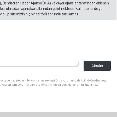
), Demirören Haber Ajansı (DHA) ve diğer ajanslar tarafından eklenen
lesi olmadan ajans kanallarından çekilmektedir. Bu haberlerde yer
 olup sitemizin hiç bir editörü sorumlu tutulamaz...
Gönder
nuyor ve gazetepasinler.com sitesine yaptığınız yorumunuzla ilgili doğrudan veya
. Yazılan tüm yorumlardan site yönetimi hiçbir şekilde sorumlu tutulamaz.