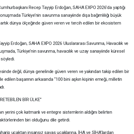
Cumhurbaşkanı Recep Tayyip Erdoğan, SAHA EXPO 2026’da yaptığı
onuşmada Türkiye’nin savunma sanayiinde dışa bağımlılığı büyük
ye artık dünya ölçeğinde güven veren ve tercih edilen bir ekosistem
yyip Erdoğan, SAHA EXPO 2026 Uluslararası Savunma, Havacılık ve
uşmada, Türkiye’nin savunma, havacılık ve uzay sanayiinde küresel
 söyledi.
sinde değil, dünya genelinde güven veren ve yakından takip edilen bir
edilen başarının arkasında “100 bini aşkın kişinin emeği, milletin
dı.
RETEBİLEN BİR ÜLKE”
yerini çok katmanlı ve entegre sistemlerin aldığını belirten
örlerinden biri olduğunu dile getirdi.
harip uçaktan insansız savaş uçaklarına, İHA ve SİHA’lardan