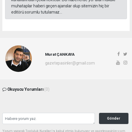
muhataplar haberi geçen ajanslar olup sitemizin hiç bir
editörü sorumlu tutulamaz...
Murat ÇANKAYA
gazetepasinler@gmail.com
Okuyucu Yorumları
(0)
Gönder
Yorum yazarak Topluluk Kuralları’nı kabul etmiş bulunuyor ve gazetepasinler.com