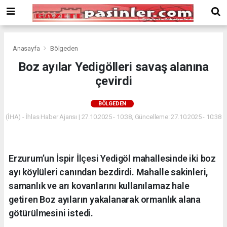
Deneme
Bonusu
Veren
Siteler
deneme
Anasayfa
Bölgeden
bonusu
Boz ayılar Yedigölleri savaş alanına
veren
çevirdi
siteler
2024
bonus
BÖLGEDEN
veren
(İHA) - İhlas Haber Ajansı | 27.10.2025 - 10:38, Güncelleme: 27.10.2025 - 10:38
siteler
Yeni
Bonus
Veren
Erzurum’un İspir İlçesi Yedigöl mahallesinde iki boz
Siteler
ayı köylüleri canından bezdirdi. Mahalle sakinleri,
samanlık ve arı kovanlarını kullanılamaz hale
getiren Boz ayıların yakalanarak ormanlık alana
götürülmesini istedi.