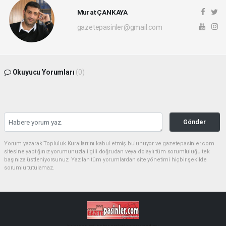
Murat ÇANKAYA
gazetepasinler@gmail.com
Okuyucu Yorumları
(0)
Gönder
Yorum yazarak Topluluk Kuralları’nı kabul etmiş bulunuyor ve gazetepasinler.com
sitesine yaptığınız yorumunuzla ilgili doğrudan veya dolaylı tüm sorumluluğu tek
başınıza üstleniyorsunuz. Yazılan tüm yorumlardan site yönetimi hiçbir şekilde
sorumlu tutulamaz.