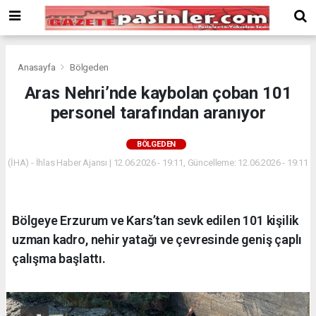
Deneme
Bonusu
Veren
Siteler
deneme
Anasayfa
Bölgeden
bonusu
Aras Nehri’nde kaybolan çoban 101
veren
personel tarafından aranıyor
siteler
2024
bonus
BÖLGEDEN
veren
(İHA) - İhlas Haber Ajansı | 12.06.2026 - 19:11, Güncelleme: 12.06.2026 - 19:11
siteler
Yeni
Bonus
Veren
Bölgeye Erzurum ve Kars’tan sevk edilen 101 kişilik
Siteler
uzman kadro, nehir yatağı ve çevresinde geniş çaplı
çalışma başlattı.