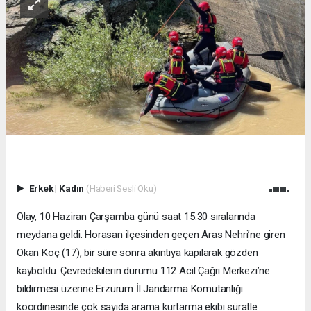
Erkek
|
Kadın
(Haberi Sesli Oku)
Olay, 10 Haziran Çarşamba günü saat 15.30 sıralarında
meydana geldi. Horasan ilçesinden geçen Aras Nehri’ne giren
Okan Koç (17), bir süre sonra akıntıya kapılarak gözden
kayboldu. Çevredekilerin durumu 112 Acil Çağrı Merkezi’ne
bildirmesi üzerine Erzurum İl Jandarma Komutanlığı
koordinesinde çok sayıda arama kurtarma ekibi süratle