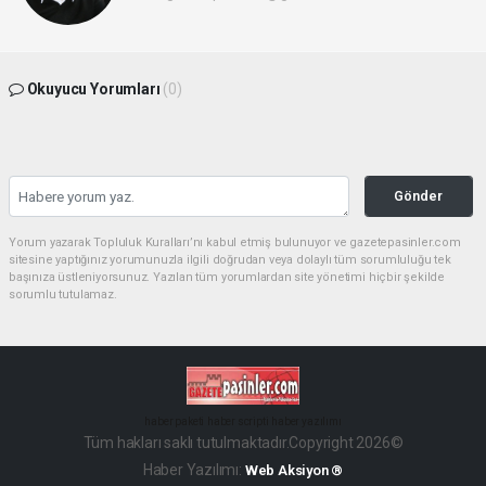
Okuyucu Yorumları
(0)
Gönder
Yorum yazarak Topluluk Kuralları’nı kabul etmiş bulunuyor ve gazetepasinler.com
sitesine yaptığınız yorumunuzla ilgili doğrudan veya dolaylı tüm sorumluluğu tek
başınıza üstleniyorsunuz. Yazılan tüm yorumlardan site yönetimi hiçbir şekilde
sorumlu tutulamaz.
haber paketi
haber scripti
haber yazılımı
Tüm hakları saklı tutulmaktadır.Copyright 2026©
Haber Yazılımı:
Web Aksiyon ®