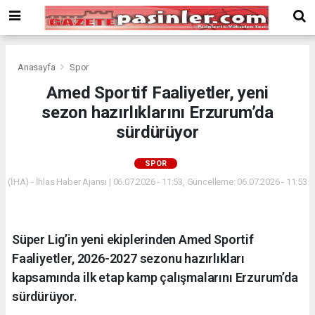
Deneme
Bonusu
Veren
Siteler
deneme
Anasayfa
Spor
bonusu
Amed Sportif Faaliyetler, yeni
veren
sezon hazırlıklarını Erzurum’da
siteler
2024
sürdürüyor
bonus
veren
SPOR
siteler
(İHA) - İhlas Haber Ajansı | 06.07.2026 - 11:53, Güncelleme: 06.07.2026 - 11:53
Yeni
Bonus
Veren
Siteler
Süper Lig’in yeni ekiplerinden Amed Sportif
Faaliyetler, 2026-2027 sezonu hazırlıkları
kapsamında ilk etap kamp çalışmalarını Erzurum’da
sürdürüyor.