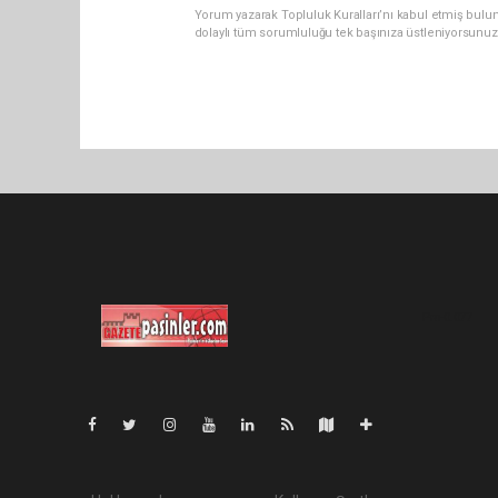
Yorum yazarak Topluluk Kuralları’nı kabul etmiş bulu
dolaylı tüm sorumluluğu tek başınıza üstleniyorsunuz
Pro-0.077