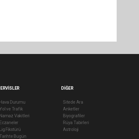
ERVİSLER
DİĞER
Hava Durumu
Sitede Ara
Yol ve Trafik
Anketler
Namaz Vakitleri
Biyografiler
Eczaneler
Rüya Tabirleri
Lig Fikstürü
Astroloji
Tarihte Bugün