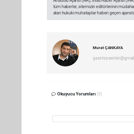
Anadolu Ajansı (AA), İhlas Haber Ajansı (İHA
tüm haberler, sitemizin editörlerinin müdaha
alan hukuki muhataplar haberi geçen ajanslar
Murat ÇANKAYA
gazetepasinler@gmai
Okuyucu Yorumları
(0)