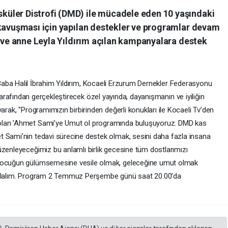
üler Distrofi (DMD) ile mücadele eden 10 yaşındaki
 kavuşması için yapılan destekler ve programlar devam
m ve anne Leyla Yıldırım açılan kampanyalara destek
aba Halil İbrahim Yıldırım, Kocaeli Erzurum Dernekler Federasyonu
arafından gerçekleştirecek özel yayında, dayanışmanın ve iyiliğin
arak, "Programımızın birbirinden değerli konukları ile Kocaeli Tv’den
 olan ’Ahmet Sami’ye Umut ol programında buluşuyoruz. DMD kas
t Sami’nin tedavi sürecine destek olmak, sesini daha fazla insana
üzenleyeceğimiz bu anlamlı birlik gecesine tüm dostlarımızı
 çocuğun gülümsemesine vesile olmak, geleceğine umut olmak
k olalım. Program 2 Temmuz Perşembe günü saat 20.00’da