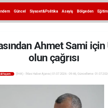
ündem
Güncel
Siyaset&Politika
Asayiş
Bölgeden
Eğitim
asından Ahmet Sami için
olun çağrısı
(İHA) - İhlas Haber Ajansı | 01.07.2026 - 09:46, Güncelleme: 01.07.202
ık&Yaşam