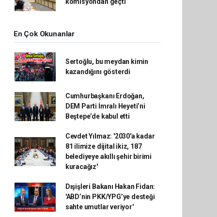
komisyondan geçti
En Çok Okunanlar
Sertoğlu, bu meydan kimin
kazandığını gösterdi
Cumhurbaşkanı Erdoğan,
DEM Parti İmralı Heyeti’ni
Beştepe’de kabul etti
Cevdet Yılmaz: '2030'a kadar
81 ilimize dijital ikiz, 187
belediyeye akıllı şehir birimi
kuracağız'
Dışişleri Bakanı Hakan Fidan:
'ABD’nin PKK/YPG’ye desteği
sahte umutlar veriyor'