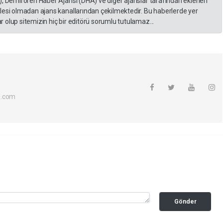
), Demirören Haber Ajansı (DHA) ve diğer ajanslar tarafından eklenen
lesi olmadan ajans kanallarından çekilmektedir. Bu haberlerde yer
 olup sitemizin hiç bir editörü sorumlu tutulamaz...
l.com
Gönder