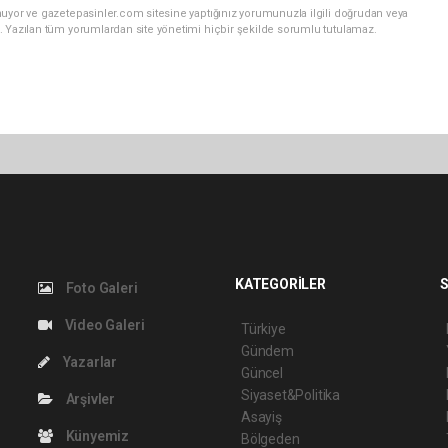
nuyor ve gazetepasinler.com sitesine yaptığınız yorumunuzla ilgili doğrudan veya
. Yazılan tüm yorumlardan site yönetimi hiçbir şekilde sorumlu tutulamaz.
KATEGORİLER
S
Foto Galeri
Video Galeri
Türkiye
Gündem
Yazarlar
Güncel
Siyaset&Politika
Arşivler
Asayiş
Künyemiz
Bölgeden