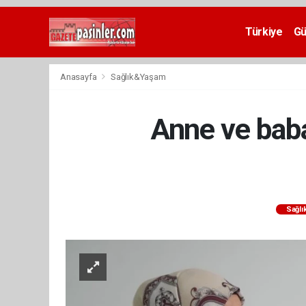
Deneme
Bonusu
Türkiye
G
Veren
Siteler
deneme
Anasayfa
Sağlık&Yaşam
bonusu
veren
siteler
Anne ve bab
2024
bonus
veren
siteler
Yeni
Bonus
Veren
Sağl
Siteler