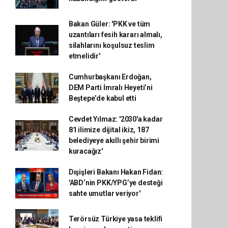
Bakan Güler: 'PKK ve tüm
uzantıları fesih kararı almalı,
silahlarını koşulsuz teslim
etmelidir'
Cumhurbaşkanı Erdoğan,
DEM Parti İmralı Heyeti’ni
Beştepe’de kabul etti
Cevdet Yılmaz: '2030'a kadar
81 ilimize dijital ikiz, 187
belediyeye akıllı şehir birimi
kuracağız'
Dışişleri Bakanı Hakan Fidan:
'ABD’nin PKK/YPG’ye desteği
sahte umutlar veriyor'
Terörsüz Türkiye yasa teklifi