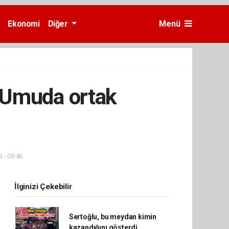
Ekonomi
Diğer
Menü
 Umuda ortak
6 - 09:46
İlginizi Çekebilir
Sertoğlu, bu meydan kimin
kazandığını gösterdi