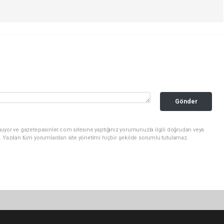
Gönder
nuyor ve gazetepasinler.com sitesine yaptığınız yorumunuzla ilgili doğrudan veya
. Yazılan tüm yorumlardan site yönetimi hiçbir şekilde sorumlu tutulamaz.