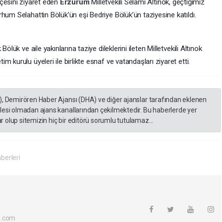
lçesini ziyaret eden
Erzurum
Milletvekili Selami Altınok, geçtiğimiz
hum Selahattin Bölük’ün eşi Bedriye Bölük’ün taziyesine katıldı.
ölük ve aile yakınlarına taziye dileklerini ileten Milletvekili Altınok
 kurulu üyeleri ile birlikte esnaf ve vatandaşları ziyaret etti.
), Demirören Haber Ajansı (DHA) ve diğer ajanslar tarafından eklenen
lesi olmadan ajans kanallarından çekilmektedir. Bu haberlerde yer
 olup sitemizin hiç bir editörü sorumlu tutulamaz...
berleri
l.com