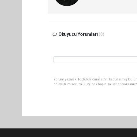
Okuyucu Yorumları
(0)
Yorum yazarak Topluluk Kuralları’nı kabul etmiş bulu
dolaylı tüm sorumluluğu tek başınıza üstleniyorsunuz