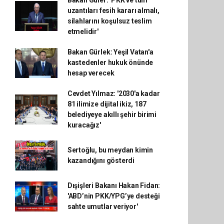
Bakan Güler: 'PKK ve tüm
uzantıları fesih kararı almalı,
silahlarını koşulsuz teslim
etmelidir'
Bakan Gürlek: Yeşil Vatan'a
kastedenler hukuk önünde
hesap verecek
Cevdet Yılmaz: '2030'a kadar
81 ilimize dijital ikiz, 187
belediyeye akıllı şehir birimi
kuracağız'
Sertoğlu, bu meydan kimin
kazandığını gösterdi
Dışişleri Bakanı Hakan Fidan:
'ABD’nin PKK/YPG’ye desteği
sahte umutlar veriyor'