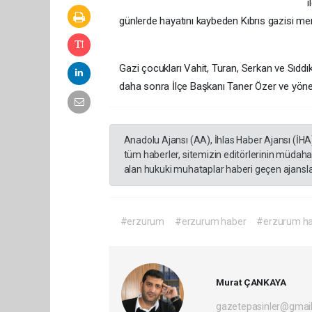
i
günlerde hayatını kaybeden Kıbrıs gazisi mer
Gazi çocukları Vahit, Turan, Serkan ve Sıddık B
daha sonra İlçe Başkanı Taner Özer ve yönetim
Anadolu Ajansı (AA), İhlas Haber Ajansı (İHA
tüm haberler, sitemizin editörlerinin müdaha
alan hukuki muhataplar haberi geçen ajanslar
#erzurum
#erzurum haber
#erzurum ha
Murat ÇANKAYA
gazetepasinler@gmai