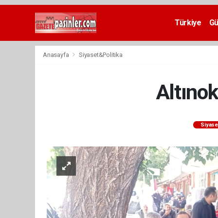
Deneme
Bonusu
Türkiye
G
Veren
Siteler
deneme
Anasayfa
Siyaset&Politika
bonusu
veren
siteler
Altıno
2024
bonus
veren
siteler
Siyase
Yeni
Bonus
Veren
Siteler