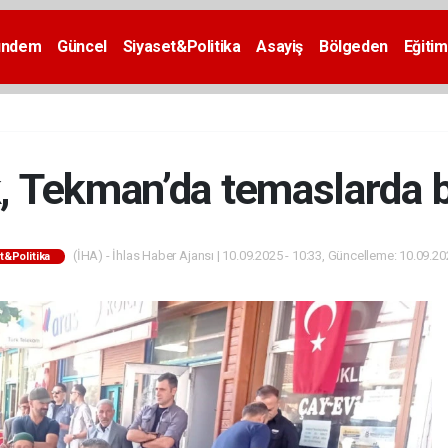
ündem
Güncel
Siyaset&Politika
Asayiş
Bölgeden
Eğitim
k, Tekman’da temaslarda 
(İHA) - İhlas Haber Ajansı | 10.09.2025 - 10:33, Güncelleme: 10.09.20
t&Politika