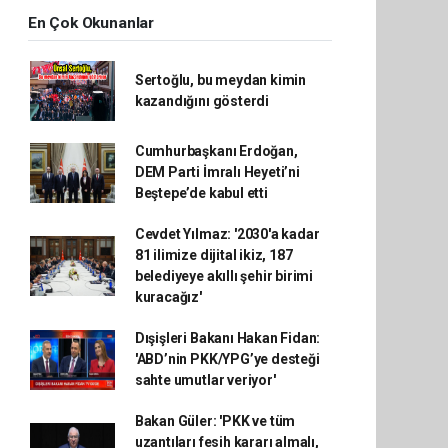
En Çok Okunanlar
Sertoğlu, bu meydan kimin
kazandığını gösterdi
Cumhurbaşkanı Erdoğan,
DEM Parti İmralı Heyeti’ni
Beştepe’de kabul etti
Cevdet Yılmaz: '2030'a kadar
81 ilimize dijital ikiz, 187
belediyeye akıllı şehir birimi
kuracağız'
Dışişleri Bakanı Hakan Fidan:
'ABD’nin PKK/YPG’ye desteği
sahte umutlar veriyor'
Bakan Güler: 'PKK ve tüm
uzantıları fesih kararı almalı,