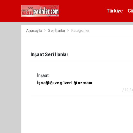
Deneme
Bonusu
Türkiye
G
Veren
Siteler
deneme
Anasayfa
Seri İlanlar
Kategoriler
bonusu
veren
siteler
2024
İnşaat Seri İlanlar
bonus
veren
siteler
İnşaat
Yeni
İş sağlığı ve güvenliği uzmanı
Bonus
/ 19.0
Veren
Siteler