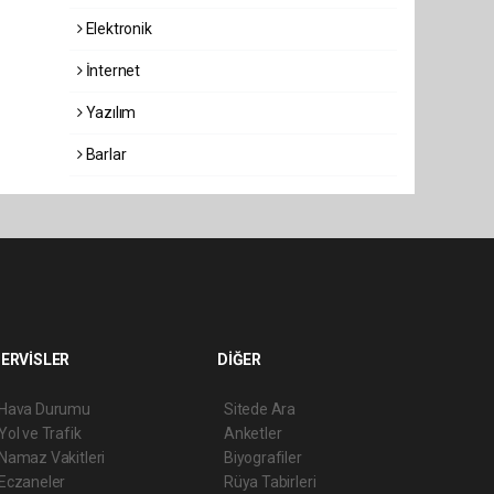
Elektronik
İnternet
Yazılım
Barlar
ERVİSLER
DİĞER
Hava Durumu
Sitede Ara
Yol ve Trafik
Anketler
Namaz Vakitleri
Biyografiler
Eczaneler
Rüya Tabirleri