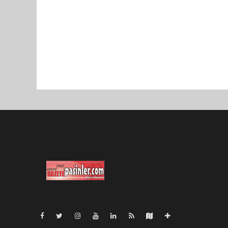
Pro-0.022