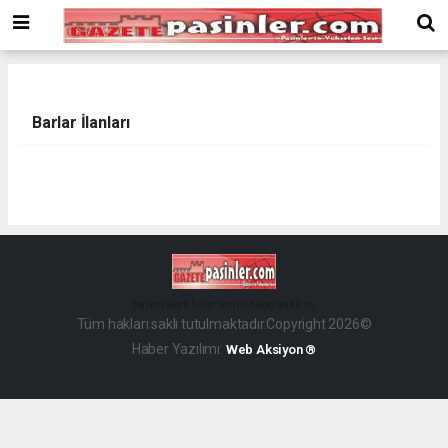
Deneme
Bonusu
Veren
Siteler
deneme
bonusu
Barlar İlanları
veren
siteler
2024
bonus
veren
siteler
Yeni
Bonus
Veren
haber paketi
haber scripti
haber yazılımı
Tüm hakları saklı tutulmaktadır.Copyright 2026©
Siteler
Haber Yazılımı:
Web Aksiyon ®