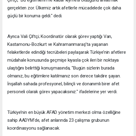
Çiftçi, "Bu eğitimlerin ne kadar kıymetli olduğunu anlatmak
gerçekten zor. Ülkemiz artık afetlerle mücadelede çok daha
güçlü bir konuma geldi." dedi.
Ayrıca Vali Çiftçi; Koordinatör olarak görev yaptığı Van,
Kastamonu-Bozkurt ve Kahramanmaraş’ta yaşanan
felaketlerde edindiği tecrübeleri paylaşarak Türkiye’nin afetlere
müdahale konusunda geçmişe kıyasla çok ileri bir noktaya
ulaştığını belirttiği konuşmasında, "Bugün sizlerin burada
olmanız, bu eğitimlere katılmanız son derece takdire şayan.
İnşallah sahada profesyonel, bilinçli ve donanımlı birer afet
personeli olarak görev yapacaksınız." ifadelerine yer verdi.
Türkiye’nin en büyük AFAD yönetim merkezi olma özelliğine
sahip AADYM’de, afet anlarında 23 çalışma grubunun
koordinasyonu sağlanacak.