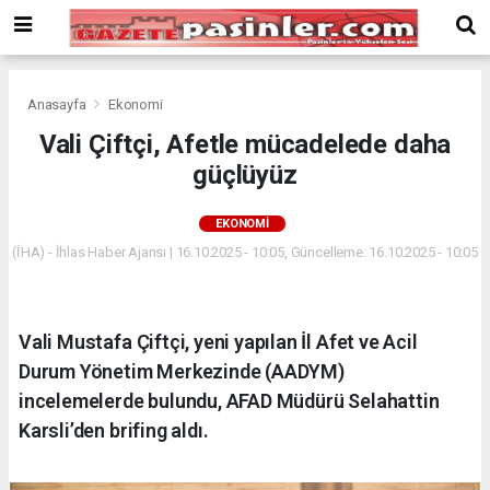
Deneme
Bonusu
Veren
Siteler
deneme
Anasayfa
Ekonomi
bonusu
Vali Çiftçi, Afetle mücadelede daha
veren
güçlüyüz
siteler
2024
bonus
EKONOMI
veren
(İHA) - İhlas Haber Ajansı | 16.10.2025 - 10:05, Güncelleme: 16.10.2025 - 10:05
siteler
Yeni
Bonus
Veren
Vali Mustafa Çiftçi, yeni yapılan İl Afet ve Acil
Siteler
Durum Yönetim Merkezinde (AADYM)
incelemelerde bulundu, AFAD Müdürü Selahattin
Karsli’den brifing aldı.