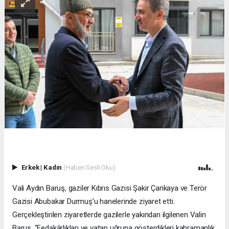
Erkek
|
Kadın
(Haberi Sesli Oku)
Vali Aydın Baruş, gaziler Kıbrıs Gazisi Şakir Çankaya ve Terör
Gazisi Abubakar Durmuş’u hanelerinde ziyaret etti.
Gerçekleştirilen ziyaretlerde gazilerle yakından ilgilenen Valin
Baruş, "Fedakârlıkları ve vatan uğruna gösterdikleri kahramanlık