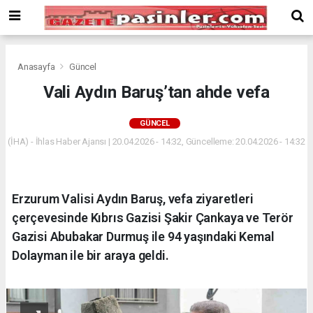
Deneme
Bonusu
Veren
Siteler
deneme
Anasayfa
Güncel
bonusu
Vali Aydın Baruş’tan ahde vefa
veren
siteler
GÜNCEL
2024
bonus
(İHA) - İhlas Haber Ajansı | 20.04.2026 - 14:32, Güncelleme: 20.04.2026 - 14:32
veren
siteler
Yeni
Erzurum Valisi Aydın Baruş, vefa ziyaretleri
Bonus
Veren
çerçevesinde Kıbrıs Gazisi Şakir Çankaya ve Terör
Siteler
Gazisi Abubakar Durmuş ile 94 yaşındaki Kemal
Dolayman ile bir araya geldi.