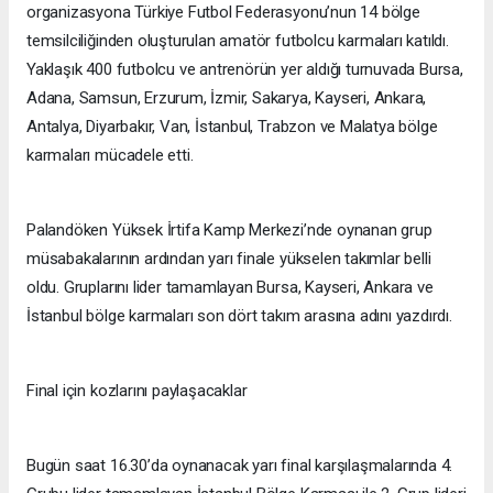
organizasyona Türkiye Futbol Federasyonu’nun 14 bölge
temsilciliğinden oluşturulan amatör futbolcu karmaları katıldı.
Yaklaşık 400 futbolcu ve antrenörün yer aldığı turnuvada Bursa,
Adana, Samsun, Erzurum, İzmir, Sakarya, Kayseri, Ankara,
Antalya, Diyarbakır, Van, İstanbul, Trabzon ve Malatya bölge
karmaları mücadele etti.
Palandöken Yüksek İrtifa Kamp Merkezi’nde oynanan grup
müsabakalarının ardından yarı finale yükselen takımlar belli
oldu. Gruplarını lider tamamlayan Bursa, Kayseri, Ankara ve
İstanbul bölge karmaları son dört takım arasına adını yazdırdı.
Final için kozlarını paylaşacaklar
Bugün saat 16.30’da oynanacak yarı final karşılaşmalarında 4.