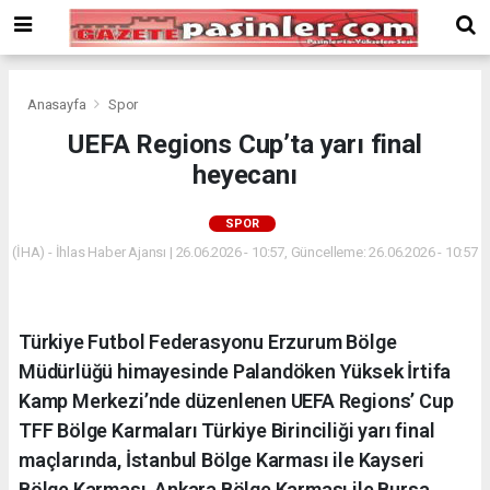
Deneme
Bonusu
Veren
Siteler
deneme
Anasayfa
Spor
bonusu
UEFA Regions Cup’ta yarı final
veren
heyecanı
siteler
2024
bonus
SPOR
veren
(İHA) - İhlas Haber Ajansı | 26.06.2026 - 10:57, Güncelleme: 26.06.2026 - 10:57
siteler
Yeni
Bonus
Veren
Türkiye Futbol Federasyonu Erzurum Bölge
Siteler
Müdürlüğü himayesinde Palandöken Yüksek İrtifa
Kamp Merkezi’nde düzenlenen UEFA Regions’ Cup
TFF Bölge Karmaları Türkiye Birinciliği yarı final
maçlarında, İstanbul Bölge Karması ile Kayseri
Bölge Karması, Ankara Bölge Karması ile Bursa