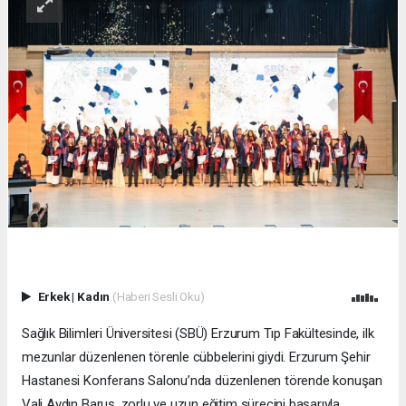
Erkek
|
Kadın
(Haberi Sesli Oku)
Sağlık Bilimleri Üniversitesi (SBÜ) Erzurum Tıp Fakültesinde, ilk
mezunlar düzenlenen törenle cübbelerini giydi. Erzurum Şehir
Hastanesi Konferans Salonu’nda düzenlenen törende konuşan
Vali Aydın Baruş, zorlu ve uzun eğitim sürecini başarıyla