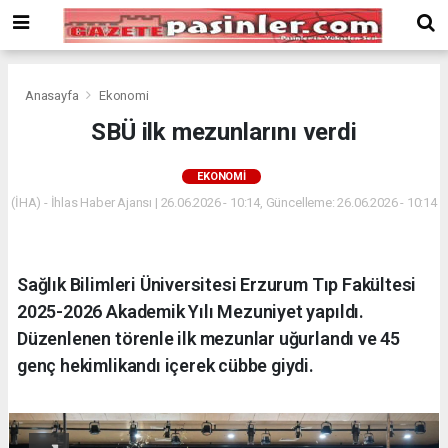
Deneme
Bonusu
Veren
Siteler
deneme
Anasayfa
Ekonomi
bonusu
SBÜ ilk mezunlarını verdi
veren
siteler
EKONOMI
2024
bonus
(İHA) - İhlas Haber Ajansı | 26.06.2026 - 10:14, Güncelleme: 26.06.2026 - 10:14
veren
siteler
Yeni
Sağlık Bilimleri Üniversitesi Erzurum Tıp Fakültesi
Bonus
Veren
2025-2026 Akademik Yılı Mezuniyet yapıldı.
Siteler
Düzenlenen törenle ilk mezunlar uğurlandı ve 45
genç hekimlikandı içerek cübbe giydi.