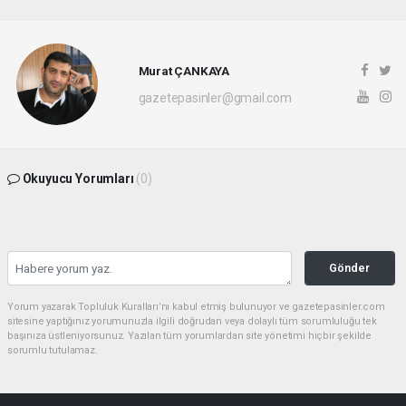
Murat ÇANKAYA
gazetepasinler@gmail.com
Okuyucu Yorumları
(0)
Gönder
Yorum yazarak Topluluk Kuralları’nı kabul etmiş bulunuyor ve gazetepasinler.com
sitesine yaptığınız yorumunuzla ilgili doğrudan veya dolaylı tüm sorumluluğu tek
başınıza üstleniyorsunuz. Yazılan tüm yorumlardan site yönetimi hiçbir şekilde
sorumlu tutulamaz.