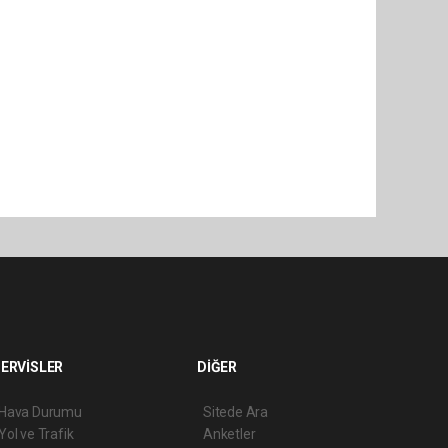
ERVİSLER
DİĞER
Hava Durumu
Sitede Ara
Yol ve Trafik
Anketler