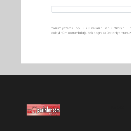
Yorum yazarak Topluluk Kuralları’nı kabul etmiş bulu
dolaylı tüm sorumluluğu tek başınıza üstleniyorsunuz
Pro-0.060