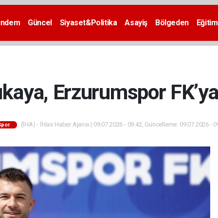
ündem
Güncel
Siyaset&Politika
Asayiş
Bölgeden
Eğitim
ıkaya, Erzurumspor FK’ya
(İHA) - İhlas Haber Ajansı | 09.07.2026 - 09:42, Güncelleme: 09.07.2026 - 0
Spor