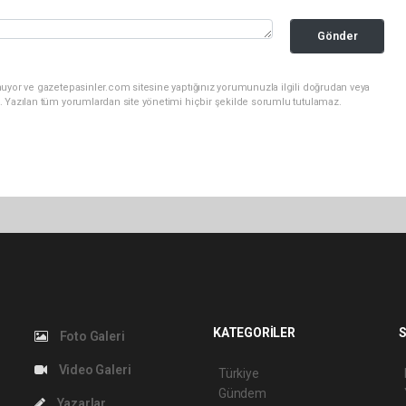
Gönder
nuyor ve gazetepasinler.com sitesine yaptığınız yorumunuzla ilgili doğrudan veya
. Yazılan tüm yorumlardan site yönetimi hiçbir şekilde sorumlu tutulamaz.
KATEGORİLER
S
Foto Galeri
Video Galeri
Türkiye
Gündem
Yazarlar