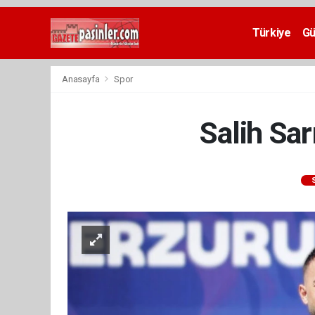
Deneme
Bonusu
Türkiye
G
Veren
Siteler
deneme
Anasayfa
Spor
bonusu
veren
siteler
Salih Sar
2024
bonus
veren
siteler
Yeni
Bonus
Veren
Siteler