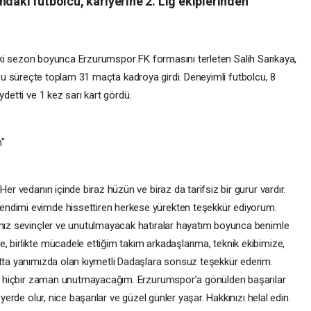
ndaki futbolcu, kariyerine 2. Lig ekiplerinden
ki sezon boyunca Erzurumspor FK formasını terleten Salih Sarıkaya,
u süreçte toplam 31 maçta kadroya girdi. Deneyimli futbolcu, 8
ydetti ve 1 kez sarı kart gördü.
m"
Her vedanın içinde biraz hüzün ve biraz da tarifsiz bir gurur vardır.
endimi evimde hissettiren herkese yürekten teşekkür ediyorum.
ımız sevinçler ve unutulmayacak hatıralar hayatım boyunca benimle
, birlikte mücadele ettiğim takım arkadaşlarıma, teknik ekibimize,
rtta yanımızda olan kıymetli Dadaşlara sonsuz teşekkür ederim.
ücü hiçbir zaman unutmayacağım. Erzurumspor’a gönülden başarılar
 yerde olur, nice başarılar ve güzel günler yaşar. Hakkınızı helal edin.