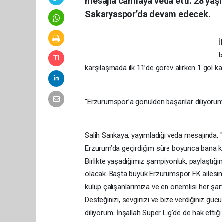
mesajla camiaya veda etti. 28 yaşı
Sakaryaspor’da devam edecek.
İ
b
karşılaşmada ilk 11’de görev alırken 1 gol ka
"Erzurumspor’a gönülden başarılar diliyoru
Salih Sarıkaya, yayımladığı veda mesajında, "
Erzurum’da geçirdiğim süre boyunca bana k
Birlikte yaşadığımız şampiyonluk, paylaştığ
olacak. Başta büyük Erzurumspor FK ailesine
kulüp çalışanlarımıza ve en önemlisi her şa
Desteğinizi, sevginizi ve bize verdiğiniz g
diliyorum. İnşallah Süper Lig’de de hak ettiği