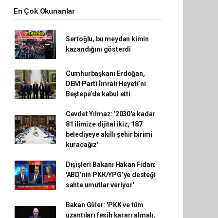
En Çok Okunanlar
Sertoğlu, bu meydan kimin
kazandığını gösterdi
Cumhurbaşkanı Erdoğan,
DEM Parti İmralı Heyeti’ni
Beştepe’de kabul etti
Cevdet Yılmaz: '2030'a kadar
81 ilimize dijital ikiz, 187
belediyeye akıllı şehir birimi
kuracağız'
Dışişleri Bakanı Hakan Fidan:
'ABD’nin PKK/YPG’ye desteği
sahte umutlar veriyor'
Bakan Güler: 'PKK ve tüm
uzantıları fesih kararı almalı,