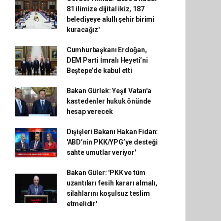
81 ilimize dijital ikiz, 187
belediyeye akıllı şehir birimi
kuracağız'
Cumhurbaşkanı Erdoğan,
DEM Parti İmralı Heyeti’ni
Beştepe’de kabul etti
Bakan Gürlek: Yeşil Vatan'a
kastedenler hukuk önünde
hesap verecek
Dışişleri Bakanı Hakan Fidan:
'ABD’nin PKK/YPG’ye desteği
sahte umutlar veriyor'
Bakan Güler: 'PKK ve tüm
uzantıları fesih kararı almalı,
silahlarını koşulsuz teslim
etmelidir'