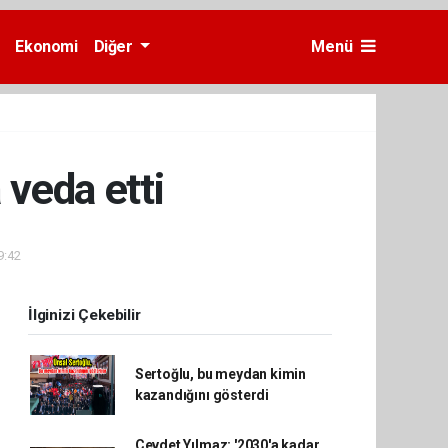
Ekonomi
Diğer
Menü
 veda etti
9:42
İlginizi Çekebilir
Sertoğlu, bu meydan kimin
kazandığını gösterdi
Cevdet Yılmaz: '2030'a kadar