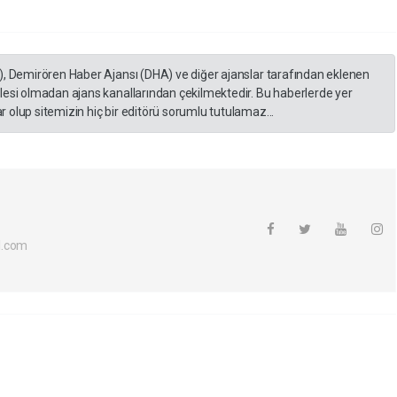
), Demirören Haber Ajansı (DHA) ve diğer ajanslar tarafından eklenen
lesi olmadan ajans kanallarından çekilmektedir. Bu haberlerde yer
 olup sitemizin hiç bir editörü sorumlu tutulamaz...
l.com