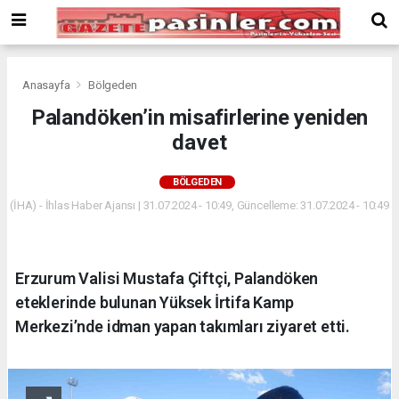
Deneme
Bonusu
Veren
Siteler
deneme
Anasayfa
Bölgeden
bonusu
Palandöken’in misafirlerine yeniden
veren
davet
siteler
2024
bonus
BÖLGEDEN
veren
(İHA) - İhlas Haber Ajansı | 31.07.2024 - 10:49, Güncelleme: 31.07.2024 - 10:49
siteler
Yeni
Bonus
Veren
Erzurum Valisi Mustafa Çiftçi, Palandöken
Siteler
eteklerinde bulunan Yüksek İrtifa Kamp
Merkezi’nde idman yapan takımları ziyaret etti.