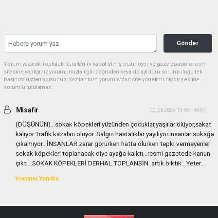
Gönder
Yorum yazarak Topluluk Kuralları’nı kabul etmiş bulunuyor ve gazetepasinler.com
sitesine yaptığınız yorumunuzla ilgili doğrudan veya dolaylı tüm sorumluluğu tek
başınıza üstleniyorsunuz. Yazılan tüm yorumlardan site yönetimi hiçbir şekilde
sorumlu tutulamaz.
Misafir
(09.08.2024 19:03 - #434)
(DÜŞÜNÜN)...sokak köpekleri yüzünden çocuklar,yaşlılar ölüyor,sakat
kalıyor.Trafik kazaları oluyor..Salgin hastalıklar yayılıyor.Insanlar sokağa
çıkamıyor.. İNSANLAR zarar görürken hatta ölürken tepki vermeyenler
sokak köpekleri toplanacak diye ayağa kalktı...resmi gazetede kanun
çıktı...SOKAK KÖPEKLERİ DERHAL TOPLANSİN..artık bıktık...Yeter...
Yorumu Yanıtla